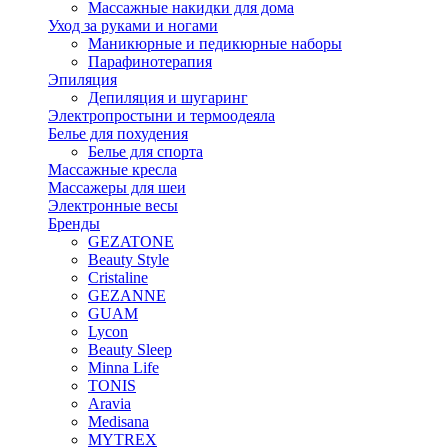
Массажные накидки для дома
Уход за руками и ногами
Маникюрные и педикюрные наборы
Парафинотерапия
Эпиляция
Депиляция и шугаринг
Электропростыни и термоодеяла
Белье для похудения
Белье для спорта
Массажные кресла
Массажеры для шеи
Электронные весы
Бренды
GEZATONE
Beauty Style
Cristaline
GEZANNE
GUAM
Lycon
Beauty Sleep
Minna Life
TONIS
Aravia
Medisana
MYTREX