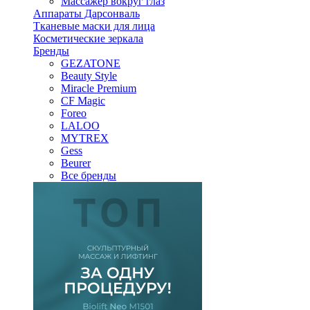
Массажер вокруг глаз
Аппараты Дарсонваль
Тканевые маски для лица
Косметические зеркала
Бренды
GEZATONE
Beauty Style
Miracle Premium
CF Magic
Foreo
LALOO
MYTREX
Gess
Beurer
Все бренды