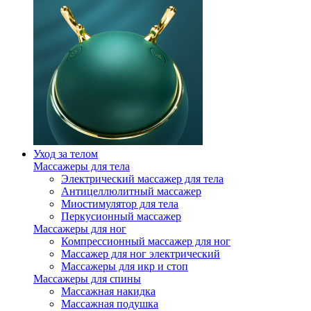
Уход за телом
Массажеры для тела
Электрический массажер для тела
Антицеллюлитный массажер
Миостимулятор для тела
Перкусионный массажер
Массажеры для ног
Компрессионный массажер для ног
Массажер для ног электрический
Массажеры для икр и стоп
Массажеры для спины
Массажная накидка
Массажная подушка