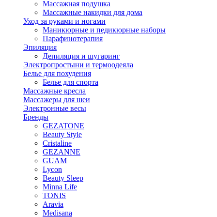
Массажная подушка
Массажные накидки для дома
Уход за руками и ногами
Маникюрные и педикюрные наборы
Парафинотерапия
Эпиляция
Депиляция и шугаринг
Электропростыни и термоодеяла
Белье для похудения
Белье для спорта
Массажные кресла
Массажеры для шеи
Электронные весы
Бренды
GEZATONE
Beauty Style
Cristaline
GEZANNE
GUAM
Lycon
Beauty Sleep
Minna Life
TONIS
Aravia
Medisana