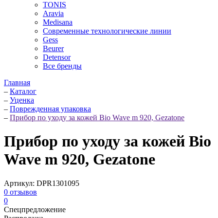
TONIS
Aravia
Medisana
Современные технологические линии
Gess
Beurer
Detensor
Все бренды
Главная
–
Каталог
–
Уценка
–
Поврежденная упаковка
–
Прибор по уходу за кожей Bio Wave m 920, Gezatone
Прибор по уходу за кожей Bio
Wave m 920, Gezatone
Артикул:
DPR1301095
0
отзывов
0
Спецпредложение