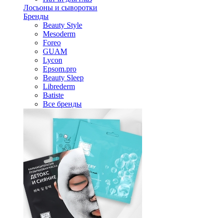
Лосьоны и сыворотки
Бренды
Beauty Style
Mesoderm
Foreo
GUAM
Lycon
Epsom.pro
Beauty Sleep
Librederm
Batiste
Все бренды