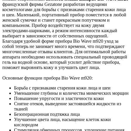
французской фирмы Gezatone разработан ведущими
косметологами для борьбы с признаками старения кожи лица
и шеи. Маленький, портативный прибор поместится в любой
женской сумочке и станет прекрасным попутчиком и
компаньоном. Прибор воздействует на кожу двумя
электродами-шариками, а режим интенсивности каждый
выбирает в зависимости от собственных ощущений.
Благодаря удобной форме прибора Bio Wave m920 уход за
собой теперь не занимает много времени, что подтверждают
многочисленные отзывы клиентов. Для оптимальной работы
аппарата необходимо использовать специальный проводящий
гель на водной основе, который усилит действие прибора,
поможет выровнять кожу и улучшить цвет лица.
Основные функции прибора Bio Wave m920:
Борьба с признаками старения кожи лица и шеи
Уменьшение глубины и количества мимических морщин
Повышение упругости и эластичности кожи
Снятие отеков, выведение застоявшейся жидкости из
тканей
Безоперационная подтяжка лица
Улучшение цвета лица, насыщение клеток кожи
кислородом
Стимуляция обменных процессов, улучшение питания