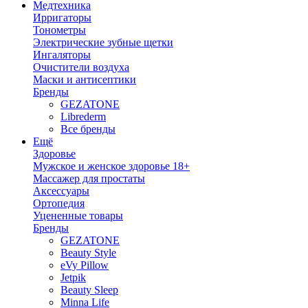
Медтехника
Ирригаторы
Тонометры
Электрические зубные щетки
Ингаляторы
Очистители воздуха
Маски и антисептики
Бренды
GEZATONE
Librederm
Все бренды
Ещё
Здоровье
Мужское и женское здоровье 18+
Массажер для простаты
Аксессуары
Ортопедия
Уцененные товары
Бренды
GEZATONE
Beauty Style
eVy Pillow
Jetpik
Beauty Sleep
Minna Life