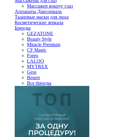
Массажеры для глаз
Массажер вокруг глаз
Аппараты Дарсонваль
Тканевые маски для лица
Косметические зеркала
Бренды
GEZATONE
Beauty Style
Miracle Premium
CF Magic
Foreo
LALOO
MYTREX
Gess
Beurer
Все бренды