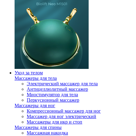
Уход за телом
Массажеры для тела
Электрический массажер для тела
Антицеллюлитный массажер
Миостимулятор для тела
Перкусионный массажер
Массажеры для ног
Компрессионный массажер для ног
Массажер для ног электрический
Массажеры для икр и стоп
Массажеры для спины
Массажная накидка