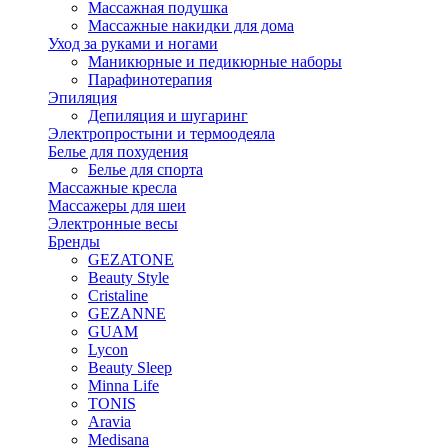
Массажная подушка
Массажные накидки для дома
Уход за руками и ногами
Маникюрные и педикюрные наборы
Парафинотерапия
Эпиляция
Депиляция и шугаринг
Электропростыни и термоодеяла
Белье для похудения
Белье для спорта
Массажные кресла
Массажеры для шеи
Электронные весы
Бренды
GEZATONE
Beauty Style
Cristaline
GEZANNE
GUAM
Lycon
Beauty Sleep
Minna Life
TONIS
Aravia
Medisana