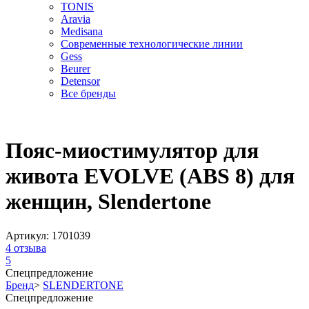
TONIS
Aravia
Medisana
Современные технологические линии
Gess
Beurer
Detensor
Все бренды
Пояс-миостимулятор для
живота EVOLVE (ABS 8) для
женщин, Slendertone
Артикул:
1701039
4
отзыва
5
Спецпредложение
Бренд
>
SLENDERTONE
Спецпредложение