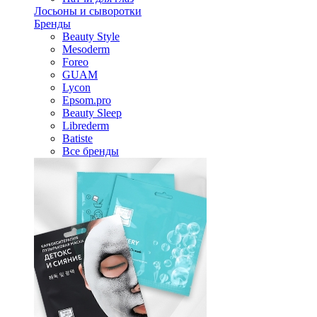
Лосьоны и сыворотки
Бренды
Beauty Style
Mesoderm
Foreo
GUAM
Lycon
Epsom.pro
Beauty Sleep
Librederm
Batiste
Все бренды