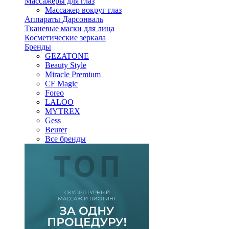
Массажеры для глаз
Массажер вокруг глаз
Аппараты Дарсонваль
Тканевые маски для лица
Косметические зеркала
Бренды
GEZATONE
Beauty Style
Miracle Premium
CF Magic
Foreo
LALOO
MYTREX
Gess
Beurer
Все бренды