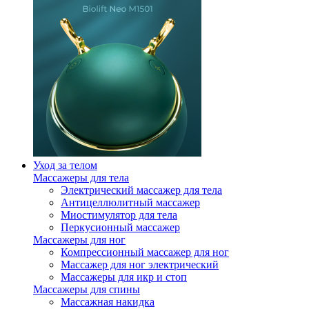
Уход за телом
Массажеры для тела
Электрический массажер для тела
Антицеллюлитный массажер
Миостимулятор для тела
Перкусионный массажер
Массажеры для ног
Компрессионный массажер для ног
Массажер для ног электрический
Массажеры для икр и стоп
Массажеры для спины
Массажная накидка