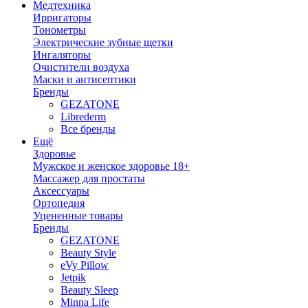
Медтехника
Ирригаторы
Тонометры
Электрические зубные щетки
Ингаляторы
Очистители воздуха
Маски и антисептики
Бренды
GEZATONE
Librederm
Все бренды
Ещё
Здоровье
Мужское и женское здоровье 18+
Массажер для простаты
Аксессуары
Ортопедия
Уцененные товары
Бренды
GEZATONE
Beauty Style
eVy Pillow
Jetpik
Beauty Sleep
Minna Life