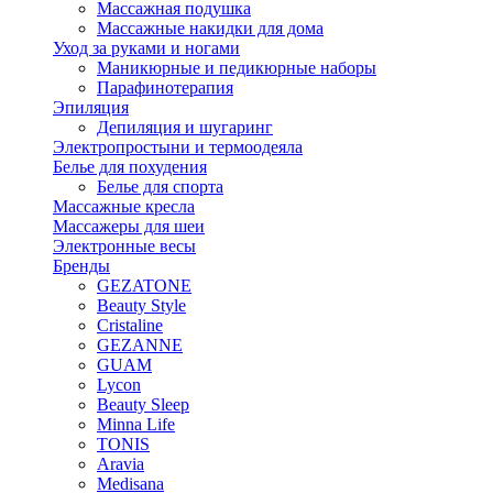
Массажная подушка
Массажные накидки для дома
Уход за руками и ногами
Маникюрные и педикюрные наборы
Парафинотерапия
Эпиляция
Депиляция и шугаринг
Электропростыни и термоодеяла
Белье для похудения
Белье для спорта
Массажные кресла
Массажеры для шеи
Электронные весы
Бренды
GEZATONE
Beauty Style
Cristaline
GEZANNE
GUAM
Lycon
Beauty Sleep
Minna Life
TONIS
Aravia
Medisana