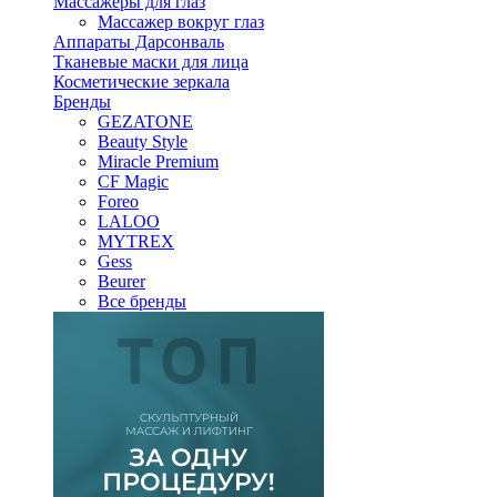
Массажеры для глаз
Массажер вокруг глаз
Аппараты Дарсонваль
Тканевые маски для лица
Косметические зеркала
Бренды
GEZATONE
Beauty Style
Miracle Premium
CF Magic
Foreo
LALOO
MYTREX
Gess
Beurer
Все бренды