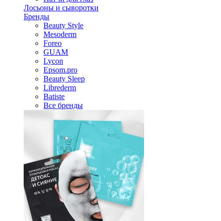
Лосьоны и сыворотки
Бренды
Beauty Style
Mesoderm
Foreo
GUAM
Lycon
Epsom.pro
Beauty Sleep
Librederm
Batiste
Все бренды