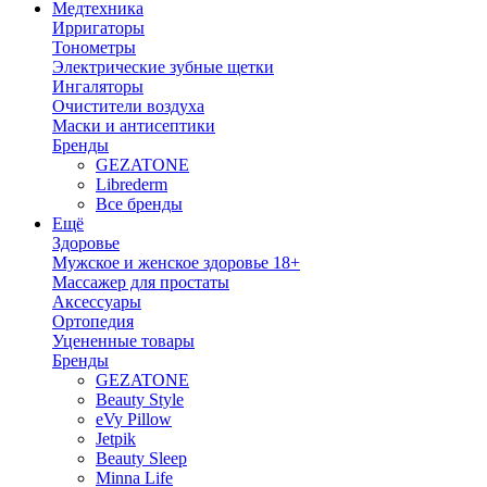
Медтехника
Ирригаторы
Тонометры
Электрические зубные щетки
Ингаляторы
Очистители воздуха
Маски и антисептики
Бренды
GEZATONE
Librederm
Все бренды
Ещё
Здоровье
Мужское и женское здоровье 18+
Массажер для простаты
Аксессуары
Ортопедия
Уцененные товары
Бренды
GEZATONE
Beauty Style
eVy Pillow
Jetpik
Beauty Sleep
Minna Life