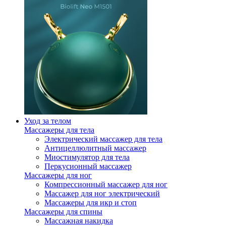
Уход за телом
Массажеры для тела
Электрический массажер для тела
Антицеллюлитный массажер
Миостимулятор для тела
Перкусионный массажер
Массажеры для ног
Компрессионный массажер для ног
Массажер для ног электрический
Массажеры для икр и стоп
Массажеры для спины
Массажная накидка