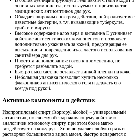
В состав дезинфицирующего геля Бьюти Стайл входит 3
основных компонента, используемых в производстве
медицинских антисептиков для рук.
Обладает широким спектром действия, нейтрализует все
известные бактерии, в т.ч. вызывающие туберкулез,
грибки и вирусы.
Высокое содержание алоэ вера и витамина E усиливает
действие антисептических компонентов и позволяет
дополнительно ухаживать за кожей, предотвращая ее
высыхание и повреждение из-за частого использования
санитайзера для рук.
Простота использования: готов к применению, не
требуется разбавлять водой.
Быстро высыхает, не оставляет липкой пленки на коже.
Небольшая упаковка позволяет купить несколько
флакончиков антисептического геля и держать его
всегда под рукой.
Активные компоненты и действие:
Изопропиловый спирт
(Isopropyl alcohol) – универсальный
антисептик, по своему обеззараживающему действию
аналогичен этиловому спирту, при этом более мягко
воздействует на кожу рук. Хорошо удаляет любую грязь и
растворяет большинство видов масел, быстро испаряется с