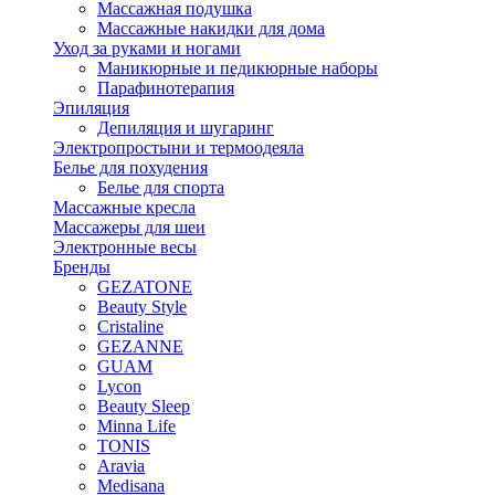
Массажная подушка
Массажные накидки для дома
Уход за руками и ногами
Маникюрные и педикюрные наборы
Парафинотерапия
Эпиляция
Депиляция и шугаринг
Электропростыни и термоодеяла
Белье для похудения
Белье для спорта
Массажные кресла
Массажеры для шеи
Электронные весы
Бренды
GEZATONE
Beauty Style
Cristaline
GEZANNE
GUAM
Lycon
Beauty Sleep
Minna Life
TONIS
Aravia
Medisana