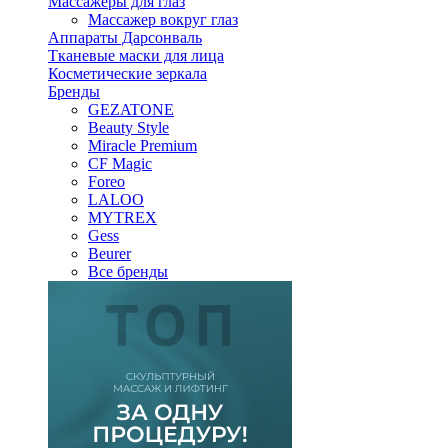
Массажеры для глаз
Массажер вокруг глаз
Аппараты Дарсонваль
Тканевые маски для лица
Косметические зеркала
Бренды
GEZATONE
Beauty Style
Miracle Premium
CF Magic
Foreo
LALOO
MYTREX
Gess
Beurer
Все бренды