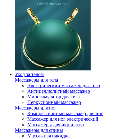
Уход за телом
Массажеры для тела
Электрический массажер для тела
Антицеллюлитный массажер
Миостимулятор для тела
Перкусионный массажер
Массажеры для ног
Компрессионный массажер для ног
Массажер для ног электрический
Массажеры для икр и стоп
Массажеры для спины
Массажная накидка