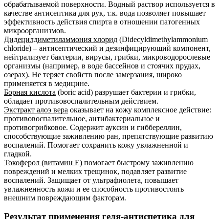
обрабатываемой поверхности. Водный раствор используется в
качестве антисептика для рук, т.к. вода позволяет повышает
эффективность действия спирта в отношении патогенных
микроорганизмов.
Дидецилдиметиламмония хлорид
(Didecyldimethylammonium
chloride) – антисептический и дезинфицирующий компонент,
нейтрализует бактерии, вирусы, грибки, микроводорослевые
организмы (например, в воде бассейнов и стоячих прудах,
озерах). Не теряет свойств после замерзания, широко
применяется в медицине.
Борная кислота
(boric acid) разрушает бактерии и грибки,
обладает противовоспалительным действием.
Экстракт алоэ вера
оказывает на кожу комплексное действие:
противовоспалительное, антибактериальное и
противогрибковое. Содержит ауксин и гиббереллин,
способствующие заживлению ран, препятствующие развитию
воспалений. Помогает сохранить кожу увлажненной и
гладкой.
Токоферол (витамин Е)
помогает быстрому заживлению
повреждений и мелких трещинок, подавляет развитие
воспалений. Защищает от ультрафиолета, повышает
увлажненность кожи и ее способность противостоять
внешним повреждающим факторам.
Результат применения геля-антиспетика для