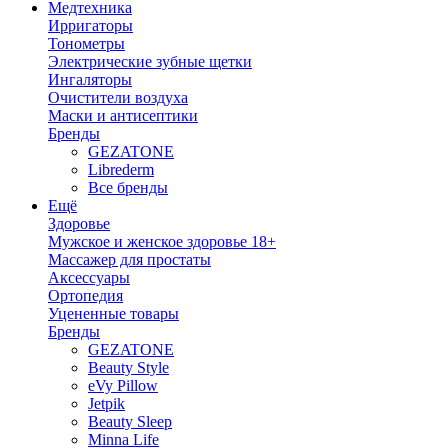
Медтехника
Ирригаторы
Тонометры
Электрические зубные щетки
Ингаляторы
Очистители воздуха
Маски и антисептики
Бренды
GEZATONE
Librederm
Все бренды
Ещё
Здоровье
Мужское и женское здоровье 18+
Массажер для простаты
Аксессуары
Ортопедия
Уцененные товары
Бренды
GEZATONE
Beauty Style
eVy Pillow
Jetpik
Beauty Sleep
Minna Life