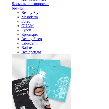
Лосьоны и сыворотки
Бренды
Beauty Style
Mesoderm
Foreo
GUAM
Lycon
Epsom.pro
Beauty Sleep
Librederm
Batiste
Все бренды