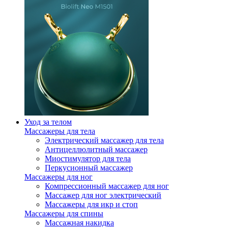
Уход за телом
Массажеры для тела
Электрический массажер для тела
Антицеллюлитный массажер
Миостимулятор для тела
Перкусионный массажер
Массажеры для ног
Компрессионный массажер для ног
Массажер для ног электрический
Массажеры для икр и стоп
Массажеры для спины
Массажная накидка