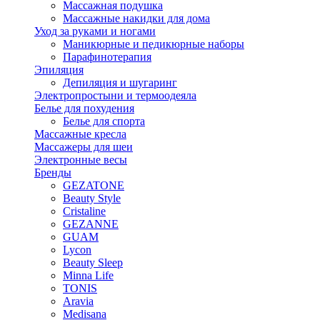
Массажная подушка
Массажные накидки для дома
Уход за руками и ногами
Маникюрные и педикюрные наборы
Парафинотерапия
Эпиляция
Депиляция и шугаринг
Электропростыни и термоодеяла
Белье для похудения
Белье для спорта
Массажные кресла
Массажеры для шеи
Электронные весы
Бренды
GEZATONE
Beauty Style
Cristaline
GEZANNE
GUAM
Lycon
Beauty Sleep
Minna Life
TONIS
Aravia
Medisana