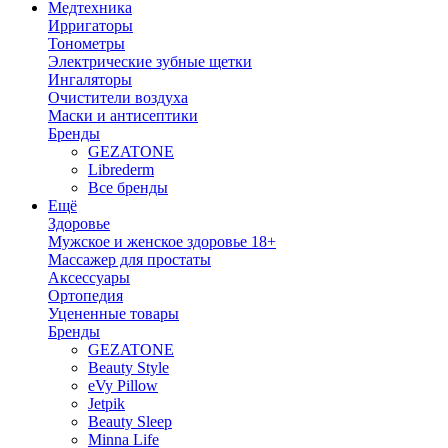
Медтехника
Ирригаторы
Тонометры
Электрические зубные щетки
Ингаляторы
Очистители воздуха
Маски и антисептики
Бренды
GEZATONE
Librederm
Все бренды
Ещё
Здоровье
Мужское и женское здоровье 18+
Массажер для простаты
Аксессуары
Ортопедия
Уцененные товары
Бренды
GEZATONE
Beauty Style
eVy Pillow
Jetpik
Beauty Sleep
Minna Life