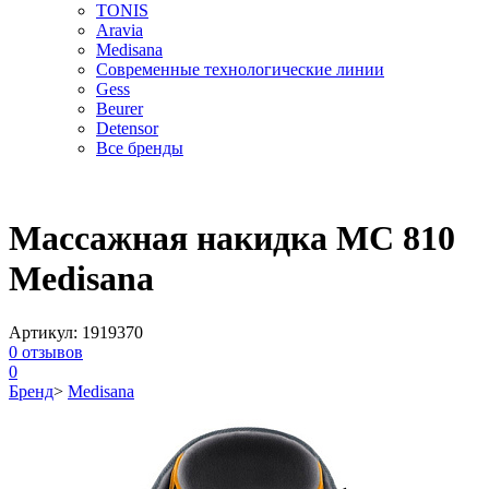
TONIS
Aravia
Medisana
Современные технологические линии
Gess
Beurer
Detensor
Все бренды
Массажная накидка MC 810
Medisana
Артикул:
1919370
0
отзывов
0
Бренд
>
Medisana