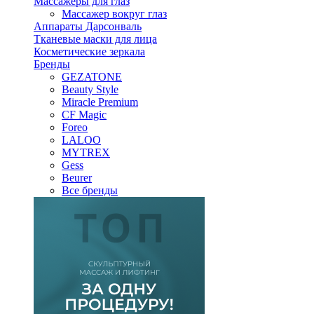
Массажеры для глаз
Массажер вокруг глаз
Аппараты Дарсонваль
Тканевые маски для лица
Косметические зеркала
Бренды
GEZATONE
Beauty Style
Miracle Premium
CF Magic
Foreo
LALOO
MYTREX
Gess
Beurer
Все бренды