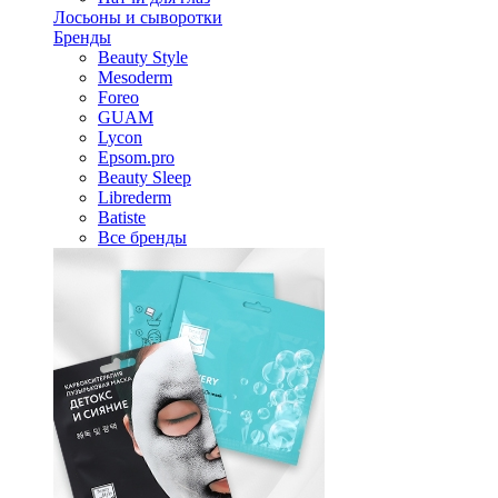
Лосьоны и сыворотки
Бренды
Beauty Style
Mesoderm
Foreo
GUAM
Lycon
Epsom.pro
Beauty Sleep
Librederm
Batiste
Все бренды