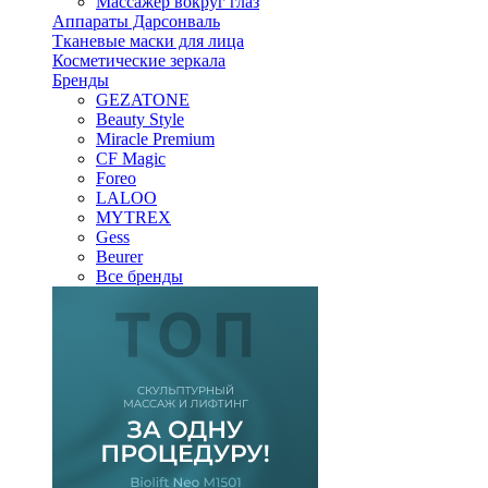
Массажер вокруг глаз
Аппараты Дарсонваль
Тканевые маски для лица
Косметические зеркала
Бренды
GEZATONE
Beauty Style
Miracle Premium
CF Magic
Foreo
LALOO
MYTREX
Gess
Beurer
Все бренды