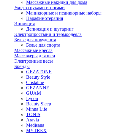
Массажные накидки для дома
Уход за руками и ногами
Маникюрные и педикюрные наборы
Парафинотерапия
Эпиляция
Депиляция и шугаринг
Электропростыни и термоодеяла
Белье для похудения
Белье для спорта
Массажные кресла
Массажеры для шеи
Электронные весы
Бренды
GEZATONE
Beauty Style
Cristaline
GEZANNE
GUAM
Lycon
Beauty Sleep
Minna Life
TONIS
Aravia
Medisana
MYTREX