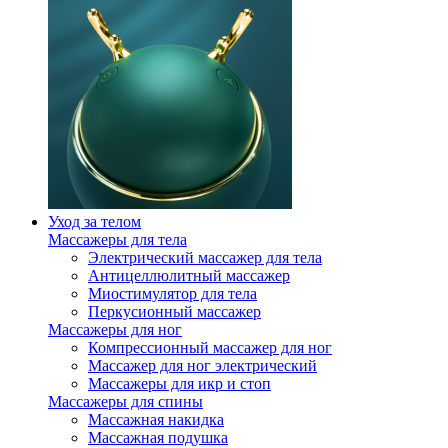
Уход за телом
Массажеры для тела
Электрический массажер для тела
Антицеллюлитный массажер
Миостимулятор для тела
Перкусионный массажер
Массажеры для ног
Компрессионный массажер для ног
Массажер для ног электрический
Массажеры для икр и стоп
Массажеры для спины
Массажная накидка
Массажная подушка