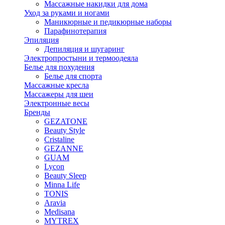
Массажные накидки для дома
Уход за руками и ногами
Маникюрные и педикюрные наборы
Парафинотерапия
Эпиляция
Депиляция и шугаринг
Электропростыни и термоодеяла
Белье для похудения
Белье для спорта
Массажные кресла
Массажеры для шеи
Электронные весы
Бренды
GEZATONE
Beauty Style
Cristaline
GEZANNE
GUAM
Lycon
Beauty Sleep
Minna Life
TONIS
Aravia
Medisana
MYTREX