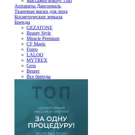
Массажер вокруг глаз
Аппараты Дарсонваль
Тканевые маски для лица
Косметические зеркала
Бренды
GEZATONE
Beauty Style
Miracle Premium
CF Magic
Foreo
LALOO
MYTREX
Gess
Beurer
Все бренды