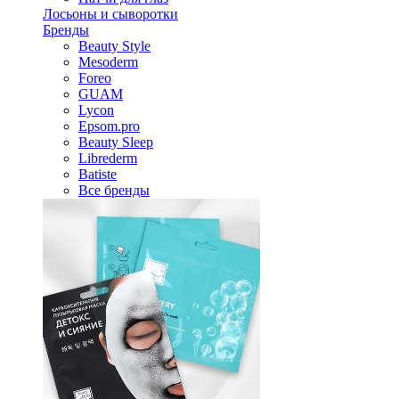
Лосьоны и сыворотки
Бренды
Beauty Style
Mesoderm
Foreo
GUAM
Lycon
Epsom.pro
Beauty Sleep
Librederm
Batiste
Все бренды