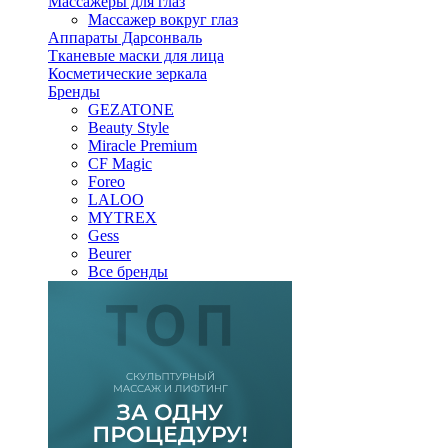
Массажеры для глаз
Массажер вокруг глаз
Аппараты Дарсонваль
Тканевые маски для лица
Косметические зеркала
Бренды
GEZATONE
Beauty Style
Miracle Premium
CF Magic
Foreo
LALOO
MYTREX
Gess
Beurer
Все бренды