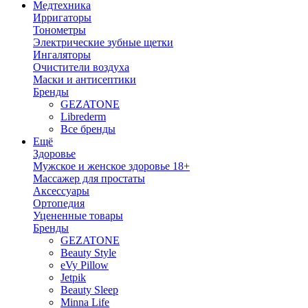
Медтехника
Ирригаторы
Тонометры
Электрические зубные щетки
Ингаляторы
Очистители воздуха
Маски и антисептики
Бренды
GEZATONE
Librederm
Все бренды
Ещё
Здоровье
Мужское и женское здоровье 18+
Массажер для простаты
Аксессуары
Ортопедия
Уцененные товары
Бренды
GEZATONE
Beauty Style
eVy Pillow
Jetpik
Beauty Sleep
Minna Life