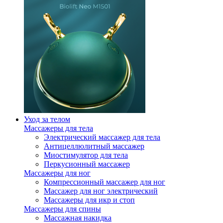
Уход за телом
Массажеры для тела
Электрический массажер для тела
Антицеллюлитный массажер
Миостимулятор для тела
Перкусионный массажер
Массажеры для ног
Компрессионный массажер для ног
Массажер для ног электрический
Массажеры для икр и стоп
Массажеры для спины
Массажная накидка