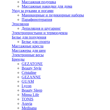
Массажная подушка
Массажные накидки для дома
Уход за руками и ногами
Маникюрные и педикюрные наборы
Парафинотерапия
Эпиляция
Депиляция и шугаринг
Электропростыни и термоодеяла
Белье для похудения
Белье для спорта
Массажные кресла
Массажеры для шеи
Электронные весы
Бренды
GEZATONE
Beauty Style
Cristaline
GEZANNE
GUAM
Lycon
Beauty Sleep
Minna Life
TONIS
Aravia
Medisana