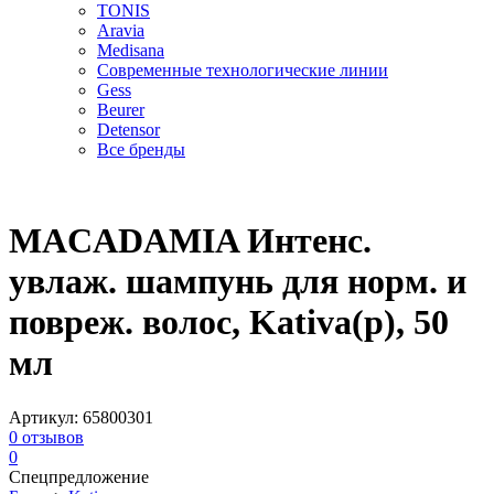
TONIS
Aravia
Medisana
Современные технологические линии
Gess
Beurer
Detensor
Все бренды
MACADAMIA Интенс.
увлаж. шампунь для норм. и
повреж. волос, Kativa(р), 50
мл
Артикул:
65800301
0
отзывов
0
Спецпредложение