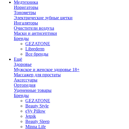
Медтехника
Ирригаторы
Тонометры
Электрические зубные щетки
Ингаляторы
Очистители воздуха
Маски и антисептики
Бренды
GEZATONE
Librederm
Все бренды
Ещё
Здоровье
Мужское и женское здоровье 18+
Массажер для простаты
Аксессуары
Ортопедия
Уцененные товары
Бренды
GEZATONE
Beauty Style
eVy Pillow
Jetpik
Beauty Sleep
Minna Life