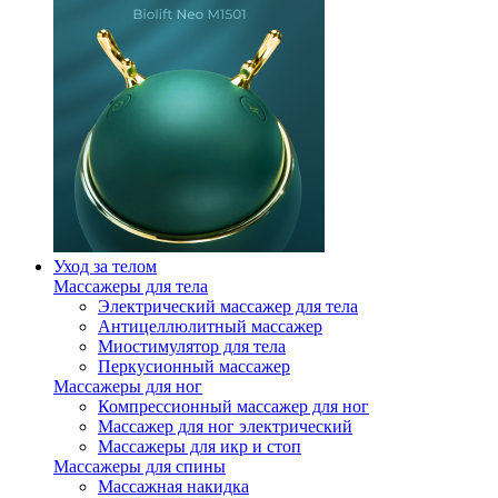
Уход за телом
Массажеры для тела
Электрический массажер для тела
Антицеллюлитный массажер
Миостимулятор для тела
Перкусионный массажер
Массажеры для ног
Компрессионный массажер для ног
Массажер для ног электрический
Массажеры для икр и стоп
Массажеры для спины
Массажная накидка