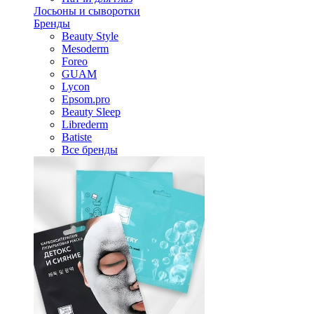
Лосьоны и сыворотки
Бренды
Beauty Style
Mesoderm
Foreo
GUAM
Lycon
Epsom.pro
Beauty Sleep
Librederm
Batiste
Все бренды