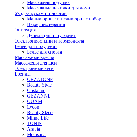
Массажная подушка
Массажные накидки для дома
Уход за руками и ногами
Маникюрные и педикюрные наборы
Парафинотерапия
Эпиляция
Депиляция и шугаринг
Электропростыни и термоодеяла
Белье для похудения
Белье для спорта
Массажные кресла
Массажеры для шеи
Электронные весы
Бренды
GEZATONE
Beauty Style
Cristaline
GEZANNE
GUAM
Lycon
Beauty Sleep
Minna Life
TONIS
Aravia
Medisana