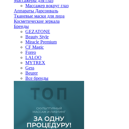
Массажеры для глаз
Массажер вокруг глаз
Аппараты Дарсонваль
Тканевые маски для лица
Косметические зеркала
Бренды
GEZATONE
Beauty Style
Miracle Premium
CF Magic
Foreo
LALOO
MYTREX
Gess
Beurer
Все бренды