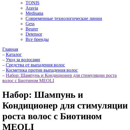
TONIS
Aravia
Medisana
Современные технологические линии
Gess
Beurer
Detensor
Все бренды
Главная
–
Каталог
–
Уход за волосами
–
Средства от выпадения волос
–
Косметика против выпадения волос
–
Набор: Шампунь и Кондиционер для стимуляции роста
волос с Биотином MEOLI
Набор: Шампунь и
Кондиционер для стимуляции
роста волос с Биотином
MEOLI