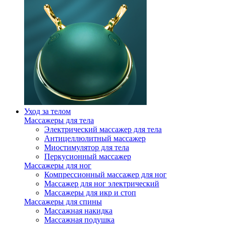
Уход за телом
Массажеры для тела
Электрический массажер для тела
Антицеллюлитный массажер
Миостимулятор для тела
Перкусионный массажер
Массажеры для ног
Компрессионный массажер для ног
Массажер для ног электрический
Массажеры для икр и стоп
Массажеры для спины
Массажная накидка
Массажная подушка