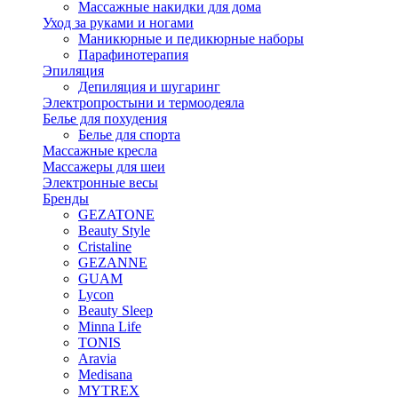
Массажные накидки для дома
Уход за руками и ногами
Маникюрные и педикюрные наборы
Парафинотерапия
Эпиляция
Депиляция и шугаринг
Электропростыни и термоодеяла
Белье для похудения
Белье для спорта
Массажные кресла
Массажеры для шеи
Электронные весы
Бренды
GEZATONE
Beauty Style
Cristaline
GEZANNE
GUAM
Lycon
Beauty Sleep
Minna Life
TONIS
Aravia
Medisana
MYTREX