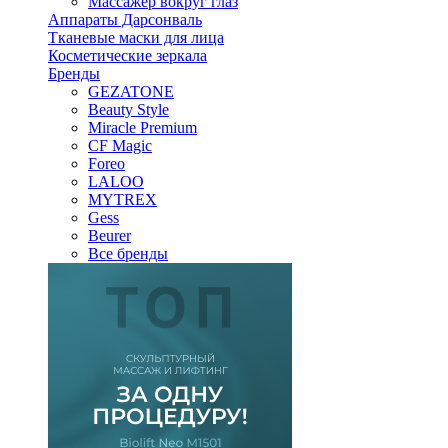
Массажер вокруг глаз
Аппараты Дарсонваль
Тканевые маски для лица
Косметические зеркала
Бренды
GEZATONE
Beauty Style
Miracle Premium
CF Magic
Foreo
LALOO
MYTREX
Gess
Beurer
Все бренды