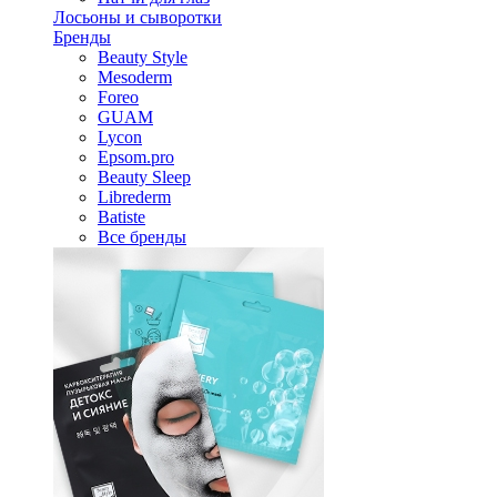
Лосьоны и сыворотки
Бренды
Beauty Style
Mesoderm
Foreo
GUAM
Lycon
Epsom.pro
Beauty Sleep
Librederm
Batiste
Все бренды