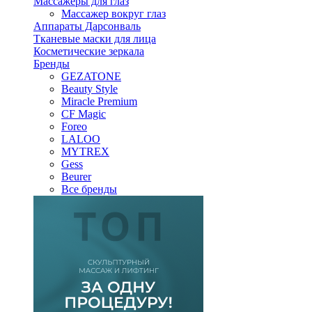
Массажеры для глаз
Массажер вокруг глаз
Аппараты Дарсонваль
Тканевые маски для лица
Косметические зеркала
Бренды
GEZATONE
Beauty Style
Miracle Premium
CF Magic
Foreo
LALOO
MYTREX
Gess
Beurer
Все бренды