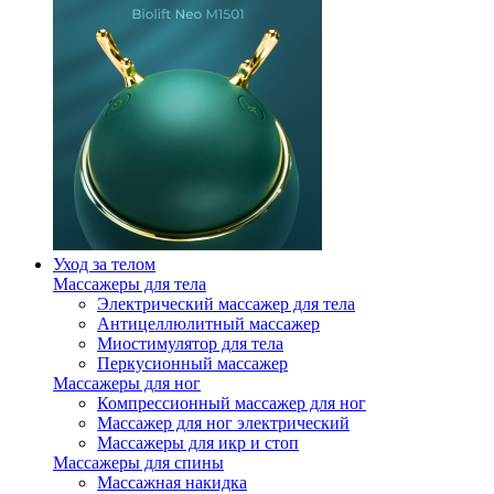
Уход за телом
Массажеры для тела
Электрический массажер для тела
Антицеллюлитный массажер
Миостимулятор для тела
Перкусионный массажер
Массажеры для ног
Компрессионный массажер для ног
Массажер для ног электрический
Массажеры для икр и стоп
Массажеры для спины
Массажная накидка