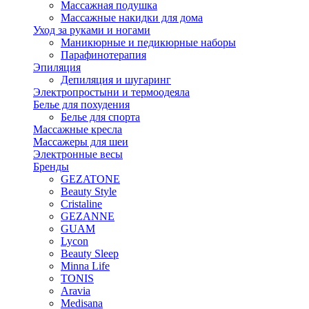
Массажная подушка
Массажные накидки для дома
Уход за руками и ногами
Маникюрные и педикюрные наборы
Парафинотерапия
Эпиляция
Депиляция и шугаринг
Электропростыни и термоодеяла
Белье для похудения
Белье для спорта
Массажные кресла
Массажеры для шеи
Электронные весы
Бренды
GEZATONE
Beauty Style
Cristaline
GEZANNE
GUAM
Lycon
Beauty Sleep
Minna Life
TONIS
Aravia
Medisana