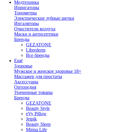
Медтехника
Ирригаторы
Тонометры
Электрические зубные щетки
Ингаляторы
Очистители воздуха
Маски и антисептики
Бренды
GEZATONE
Librederm
Все бренды
Ещё
Здоровье
Мужское и женское здоровье 18+
Массажер для простаты
Аксессуары
Ортопедия
Уцененные товары
Бренды
GEZATONE
Beauty Style
eVy Pillow
Jetpik
Beauty Sleep
Minna Life