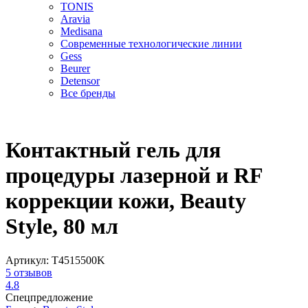
TONIS
Aravia
Medisana
Современные технологические линии
Gess
Beurer
Detensor
Все бренды
Контактный гель для
процедуры лазерной и RF
коррекции кожи, Beauty
Style, 80 мл
Артикул:
T4515500K
5
отзывов
4.8
Спецпредложение