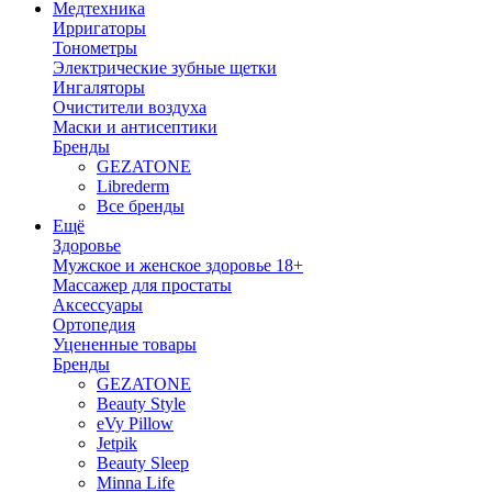
Медтехника
Ирригаторы
Тонометры
Электрические зубные щетки
Ингаляторы
Очистители воздуха
Маски и антисептики
Бренды
GEZATONE
Librederm
Все бренды
Ещё
Здоровье
Мужское и женское здоровье 18+
Массажер для простаты
Аксессуары
Ортопедия
Уцененные товары
Бренды
GEZATONE
Beauty Style
eVy Pillow
Jetpik
Beauty Sleep
Minna Life