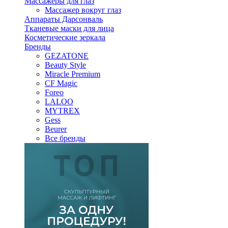
Массажеры для глаз
Массажер вокруг глаз
Аппараты Дарсонваль
Тканевые маски для лица
Косметические зеркала
Бренды
GEZATONE
Beauty Style
Miracle Premium
CF Magic
Foreo
LALOO
MYTREX
Gess
Beurer
Все бренды