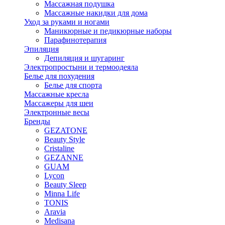
Массажная подушка
Массажные накидки для дома
Уход за руками и ногами
Маникюрные и педикюрные наборы
Парафинотерапия
Эпиляция
Депиляция и шугаринг
Электропростыни и термоодеяла
Белье для похудения
Белье для спорта
Массажные кресла
Массажеры для шеи
Электронные весы
Бренды
GEZATONE
Beauty Style
Cristaline
GEZANNE
GUAM
Lycon
Beauty Sleep
Minna Life
TONIS
Aravia
Medisana