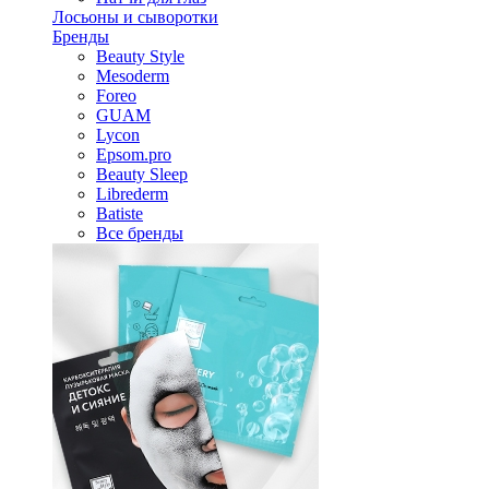
Лосьоны и сыворотки
Бренды
Beauty Style
Mesoderm
Foreo
GUAM
Lycon
Epsom.pro
Beauty Sleep
Librederm
Batiste
Все бренды