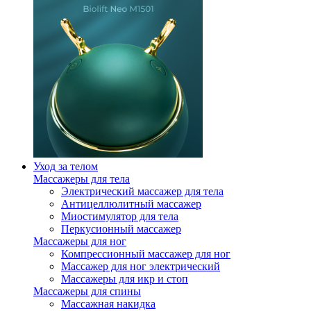
Уход за телом
Массажеры для тела
Электрический массажер для тела
Антицеллюлитный массажер
Миостимулятор для тела
Перкусионный массажер
Массажеры для ног
Компрессионный массажер для ног
Массажер для ног электрический
Массажеры для икр и стоп
Массажеры для спины
Массажная накидка