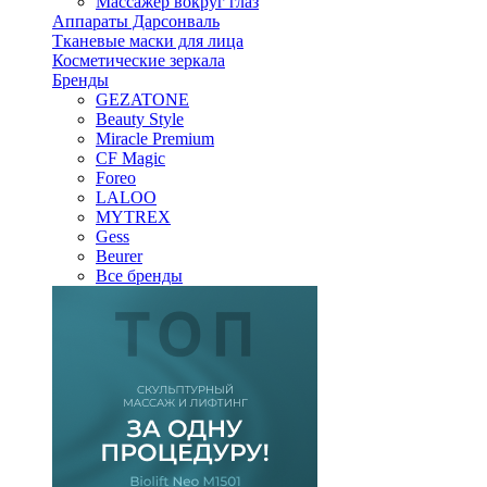
Массажер вокруг глаз
Аппараты Дарсонваль
Тканевые маски для лица
Косметические зеркала
Бренды
GEZATONE
Beauty Style
Miracle Premium
CF Magic
Foreo
LALOO
MYTREX
Gess
Beurer
Все бренды