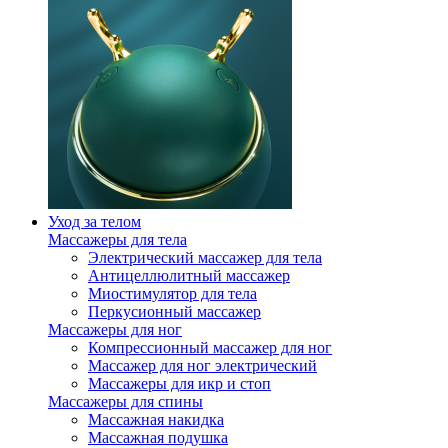
Уход за телом
Массажеры для тела
Электрический массажер для тела
Антицеллюлитный массажер
Миостимулятор для тела
Перкусионный массажер
Массажеры для ног
Компрессионный массажер для ног
Массажер для ног электрический
Массажеры для икр и стоп
Массажеры для спины
Массажная накидка
Массажная подушка