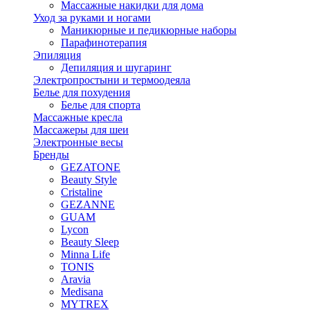
Массажные накидки для дома
Уход за руками и ногами
Маникюрные и педикюрные наборы
Парафинотерапия
Эпиляция
Депиляция и шугаринг
Электропростыни и термоодеяла
Белье для похудения
Белье для спорта
Массажные кресла
Массажеры для шеи
Электронные весы
Бренды
GEZATONE
Beauty Style
Cristaline
GEZANNE
GUAM
Lycon
Beauty Sleep
Minna Life
TONIS
Aravia
Medisana
MYTREX