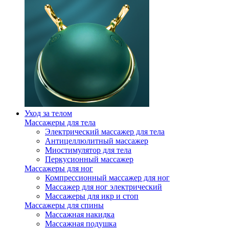
Уход за телом
Массажеры для тела
Электрический массажер для тела
Антицеллюлитный массажер
Миостимулятор для тела
Перкусионный массажер
Массажеры для ног
Компрессионный массажер для ног
Массажер для ног электрический
Массажеры для икр и стоп
Массажеры для спины
Массажная накидка
Массажная подушка