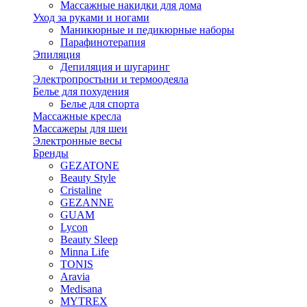
Массажные накидки для дома
Уход за руками и ногами
Маникюрные и педикюрные наборы
Парафинотерапия
Эпиляция
Депиляция и шугаринг
Электропростыни и термоодеяла
Белье для похудения
Белье для спорта
Массажные кресла
Массажеры для шеи
Электронные весы
Бренды
GEZATONE
Beauty Style
Cristaline
GEZANNE
GUAM
Lycon
Beauty Sleep
Minna Life
TONIS
Aravia
Medisana
MYTREX