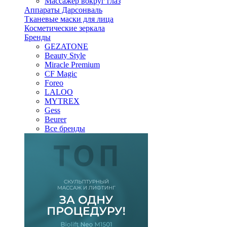
Массажер вокруг глаз
Аппараты Дарсонваль
Тканевые маски для лица
Косметические зеркала
Бренды
GEZATONE
Beauty Style
Miracle Premium
CF Magic
Foreo
LALOO
MYTREX
Gess
Beurer
Все бренды