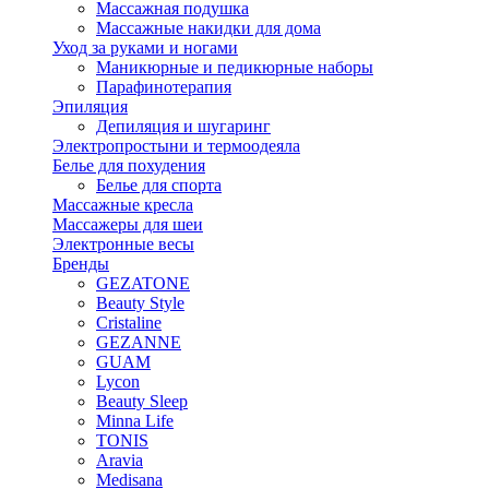
Массажная подушка
Массажные накидки для дома
Уход за руками и ногами
Маникюрные и педикюрные наборы
Парафинотерапия
Эпиляция
Депиляция и шугаринг
Электропростыни и термоодеяла
Белье для похудения
Белье для спорта
Массажные кресла
Массажеры для шеи
Электронные весы
Бренды
GEZATONE
Beauty Style
Cristaline
GEZANNE
GUAM
Lycon
Beauty Sleep
Minna Life
TONIS
Aravia
Medisana