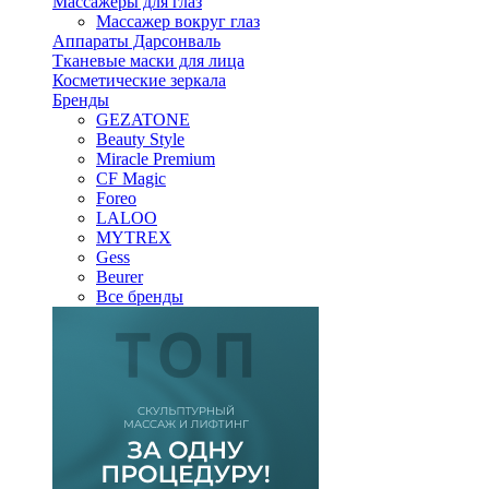
Массажеры для глаз
Массажер вокруг глаз
Аппараты Дарсонваль
Тканевые маски для лица
Косметические зеркала
Бренды
GEZATONE
Beauty Style
Miracle Premium
CF Magic
Foreo
LALOO
MYTREX
Gess
Beurer
Все бренды