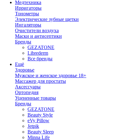
Медтехника
Ирригаторы
Тонометры
Электрические зубные щетки
Ингаляторы
Очистители воздуха
Маски и антисептики
Бренды
GEZATONE
Librederm
Все бренды
Ещё
Здоровье
Мужское и женское здоровье 18+
Массажер для простаты
Аксессуары
Ортопедия
Уцененные товары
Бренды
GEZATONE
Beauty Style
eVy Pillow
Jetpik
Beauty Sleep
Minna Life