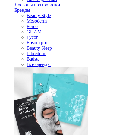
Лосьоны и сыворотки
Бренды
Beauty Style
Mesoderm
Foreo
GUAM
Lycon
Epsom.pro
Beauty Sleep
Librederm
Batiste
Все бренды