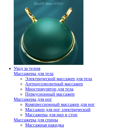
Уход за телом
Массажеры для тела
Электрический массажер для тела
Антицеллюлитный массажер
Миостимулятор для тела
Перкусионный массажер
Массажеры для ног
Компрессионный массажер для ног
Массажер для ног электрический
Массажеры для икр и стоп
Массажеры для спины
Массажная накидка