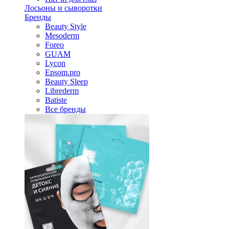
Лосьоны и сыворотки
Бренды
Beauty Style
Mesoderm
Foreo
GUAM
Lycon
Epsom.pro
Beauty Sleep
Librederm
Batiste
Все бренды