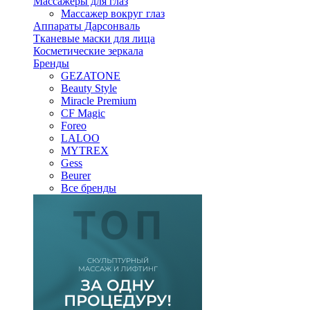
Массажеры для глаз
Массажер вокруг глаз
Аппараты Дарсонваль
Тканевые маски для лица
Косметические зеркала
Бренды
GEZATONE
Beauty Style
Miracle Premium
CF Magic
Foreo
LALOO
MYTREX
Gess
Beurer
Все бренды