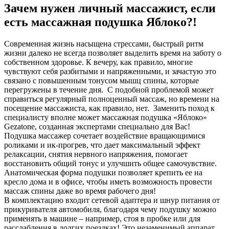
Зачем нужен личный массажист, если
есть массажная подушка Яблоко?!
Современная жизнь насыщена стрессами, быстрый ритм
жизни далеко не всегда позволяет выделить время на заботу о
собственном здоровье. К вечеру, как правило, многие
чувствуют себя разбитыми и напряженными, и зачастую это
связано с повышенным тонусом мышц спины, которые
перегружены в течение дня. С подобной проблемой может
справиться регулярный полноценный массаж, но времени на
посещение массажиста, как правило, нет. Заменить поход к
специалисту вполне может массажная подушка «Яблоко»
Gezatone, созданная экспертами специально для Вас!
Подушка массажер сочетает воздействие вращающимися
роликами и ик-прогрев, что дает максимальный эффект
релаксации, снятия нервного напряжения, помогает
восстановить общий тонус и улучшить общее самочувствие.
Анатомическая форма подушки позволяет крепить ее на
кресло дома и в офисе, чтобы иметь возможность провести
массаж спины даже во время рабочего дня!
В комплектацию входит сетевой адаптера и шнур питания от
прикуривателя автомобиля, благодаря чему подушку можно
применять в машине – например, стоя в пробке или для
расслабления в долгих поездках! Это незаменимый аппарат