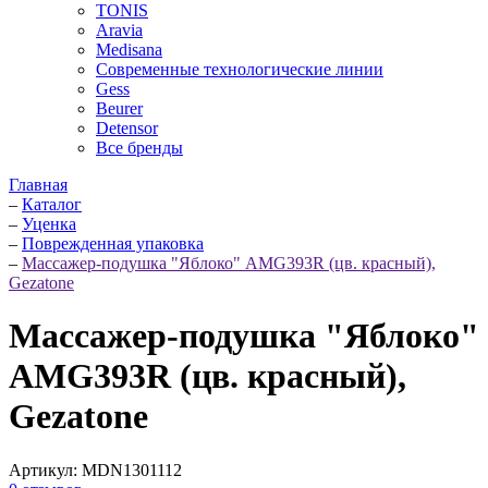
TONIS
Aravia
Medisana
Современные технологические линии
Gess
Beurer
Detensor
Все бренды
Главная
–
Каталог
–
Уценка
–
Поврежденная упаковка
–
Массажер-подушка "Яблоко" AMG393R (цв. красный),
Gezatone
Массажер-подушка "Яблоко"
AMG393R (цв. красный),
Gezatone
Артикул:
MDN1301112