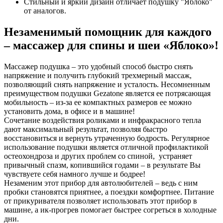
Стильный и яркий дизайн отличает подушку "Яблоко"
от аналогов.
Незаменимый помощник для каждого
– массажер для спины и шеи «Яблоко»!
Массажер подушка – это удобный способ быстро снять
напряжение и получить глубокий трехмерный массаж,
позволяющий снять напряжение и усталость. Несомненным
преимуществом подушки Gezatone является ее потрясающая
мобильность – из-за ее компактных размеров ее можно
установить дома, в офисе и в машине!
Сочетание воздействия роликами и инфракрасного тепла
дают максимальный результат, позволяя быстро
восстановиться и вернуть утраченную бодрость. Регулярное
использование подушки является отличной профилактикой
остеохондроза и других проблем со спиной, устраняет
привычный спазм, копившийся годами – в результате Вы
чувствуете себя намного лучше и бодрее!
Незаменим этот прибор для автолюбителей – ведь с ним
пробки становятся приятнее, а поездки комфортнее. Питание
от прикуривателя позволяет использовать этот прибор в
машине, а ик-прогрев помогает быстрее согреться в холодные
дни.