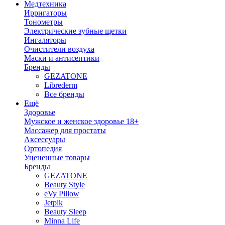
Медтехника
Ирригаторы
Тонометры
Электрические зубные щетки
Ингаляторы
Очистители воздуха
Маски и антисептики
Бренды
GEZATONE
Librederm
Все бренды
Ещё
Здоровье
Мужское и женское здоровье 18+
Массажер для простаты
Аксессуары
Ортопедия
Уцененные товары
Бренды
GEZATONE
Beauty Style
eVy Pillow
Jetpik
Beauty Sleep
Minna Life