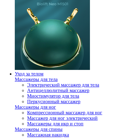
Уход за телом
Массажеры для тела
Электрический массажер для тела
Антицеллюлитный массажер
Миостимулятор для тела
Перкусионный массажер
Массажеры для ног
Компрессионный массажер для ног
Массажер для ног электрический
Массажеры для икр и стоп
Массажеры для спины
Массажная накидка