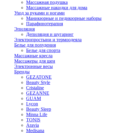
Массажная подушка
Массажные накидки для дома
Уход за руками и ногами
Маникюрные и педикюрные наборы
Парафинотерапия
Эпиляция
Депиляция и шугаринг
Электропростыни и термоодеяла
Белье для похудения
Белье для спорта
Массажные кресла
Массажеры для шеи
Электронные весы
Бренды
GEZATONE
Beauty Style
Cristaline
GEZANNE
GUAM
Lycon
Beauty Sleep
Minna Life
TONIS
Aravia
Medisana