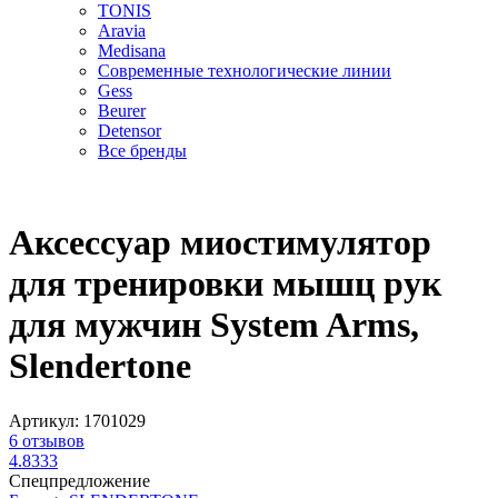
TONIS
Aravia
Medisana
Современные технологические линии
Gess
Beurer
Detensor
Все бренды
Аксессуар миостимулятор
для тренировки мышц рук
для мужчин System Arms,
Slendertone
Артикул:
1701029
6
отзывов
4.8333
Спецпредложение