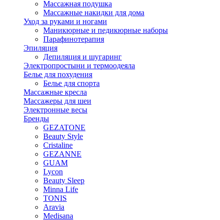
Массажная подушка
Массажные накидки для дома
Уход за руками и ногами
Маникюрные и педикюрные наборы
Парафинотерапия
Эпиляция
Депиляция и шугаринг
Электропростыни и термоодеяла
Белье для похудения
Белье для спорта
Массажные кресла
Массажеры для шеи
Электронные весы
Бренды
GEZATONE
Beauty Style
Cristaline
GEZANNE
GUAM
Lycon
Beauty Sleep
Minna Life
TONIS
Aravia
Medisana