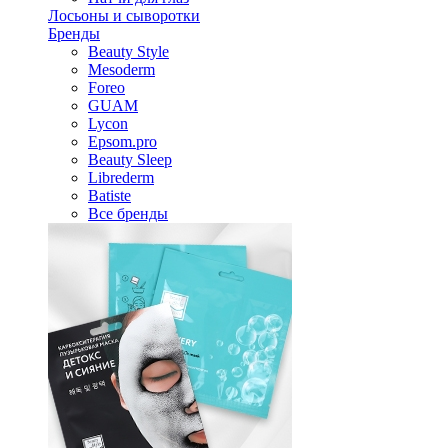
Лосьоны и сыворотки
Бренды
Beauty Style
Mesoderm
Foreo
GUAM
Lycon
Epsom.pro
Beauty Sleep
Librederm
Batiste
Все бренды