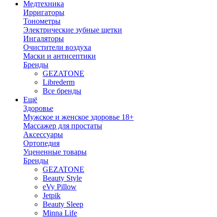
Медтехника
Ирригаторы
Тонометры
Электрические зубные щетки
Ингаляторы
Очистители воздуха
Маски и антисептики
Бренды
GEZATONE
Librederm
Все бренды
Ещё
Здоровье
Мужское и женское здоровье 18+
Массажер для простаты
Аксессуары
Ортопедия
Уцененные товары
Бренды
GEZATONE
Beauty Style
eVy Pillow
Jetpik
Beauty Sleep
Minna Life