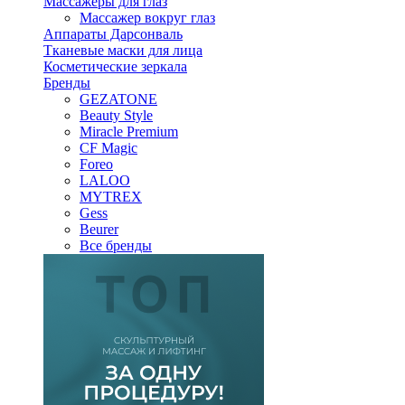
Массажеры для глаз
Массажер вокруг глаз
Аппараты Дарсонваль
Тканевые маски для лица
Косметические зеркала
Бренды
GEZATONE
Beauty Style
Miracle Premium
CF Magic
Foreo
LALOO
MYTREX
Gess
Beurer
Все бренды