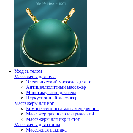
Уход за телом
Массажеры для тела
Электрический массажер для тела
Антицеллюлитный массажер
Миостимулятор для тела
Перкусионный массажер
Массажеры для ног
Компрессионный массажер для ног
Массажер для ног электрический
Массажеры для икр и стоп
Массажеры для спины
Массажная накидка