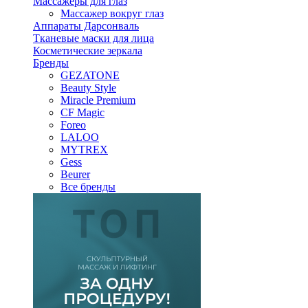
Массажеры для глаз
Массажер вокруг глаз
Аппараты Дарсонваль
Тканевые маски для лица
Косметические зеркала
Бренды
GEZATONE
Beauty Style
Miracle Premium
CF Magic
Foreo
LALOO
MYTREX
Gess
Beurer
Все бренды