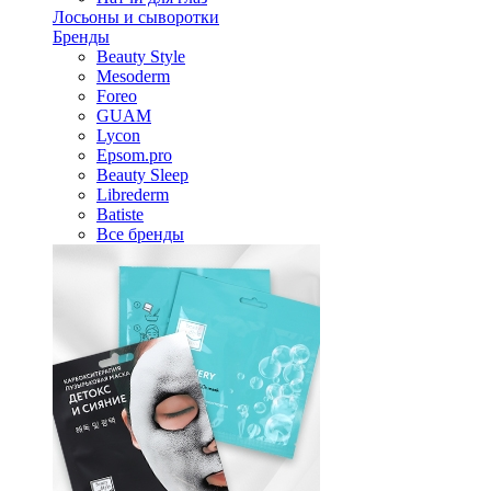
Лосьоны и сыворотки
Бренды
Beauty Style
Mesoderm
Foreo
GUAM
Lycon
Epsom.pro
Beauty Sleep
Librederm
Batiste
Все бренды