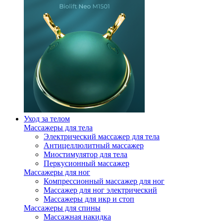
Уход за телом
Массажеры для тела
Электрический массажер для тела
Антицеллюлитный массажер
Миостимулятор для тела
Перкусионный массажер
Массажеры для ног
Компрессионный массажер для ног
Массажер для ног электрический
Массажеры для икр и стоп
Массажеры для спины
Массажная накидка