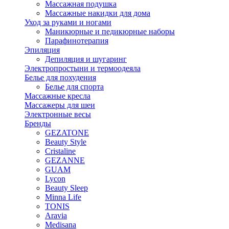
Массажная подушка
Массажные накидки для дома
Уход за руками и ногами
Маникюрные и педикюрные наборы
Парафинотерапия
Эпиляция
Депиляция и шугаринг
Электропростыни и термоодеяла
Белье для похудения
Белье для спорта
Массажные кресла
Массажеры для шеи
Электронные весы
Бренды
GEZATONE
Beauty Style
Cristaline
GEZANNE
GUAM
Lycon
Beauty Sleep
Minna Life
TONIS
Aravia
Medisana