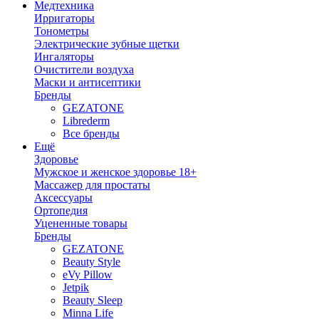
Медтехника
Ирригаторы
Тонометры
Электрические зубные щетки
Ингаляторы
Очистители воздуха
Маски и антисептики
Бренды
GEZATONE
Librederm
Все бренды
Ещё
Здоровье
Мужское и женское здоровье 18+
Массажер для простаты
Аксессуары
Ортопедия
Уцененные товары
Бренды
GEZATONE
Beauty Style
eVy Pillow
Jetpik
Beauty Sleep
Minna Life