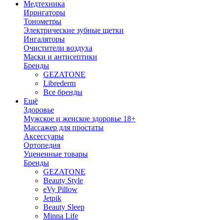
Медтехника
Ирригаторы
Тонометры
Электрические зубные щетки
Ингаляторы
Очистители воздуха
Маски и антисептики
Бренды
GEZATONE
Librederm
Все бренды
Ещё
Здоровье
Мужское и женское здоровье 18+
Массажер для простаты
Аксессуары
Ортопедия
Уцененные товары
Бренды
GEZATONE
Beauty Style
eVy Pillow
Jetpik
Beauty Sleep
Minna Life