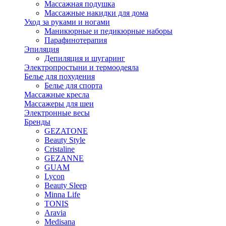
Массажная подушка
Массажные накидки для дома
Уход за руками и ногами
Маникюрные и педикюрные наборы
Парафинотерапия
Эпиляция
Депиляция и шугаринг
Электропростыни и термоодеяла
Белье для похудения
Белье для спорта
Массажные кресла
Массажеры для шеи
Электронные весы
Бренды
GEZATONE
Beauty Style
Cristaline
GEZANNE
GUAM
Lycon
Beauty Sleep
Minna Life
TONIS
Aravia
Medisana