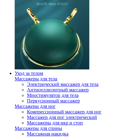
Уход за телом
Массажеры для тела
Электрический массажер для тела
Антицеллюлитный массажер
Миостимулятор для тела
Перкусионный массажер
Массажеры для ног
Компрессионный массажер для ног
Массажер для ног электрический
Массажеры для икр и стоп
Массажеры для спины
Массажная накидка