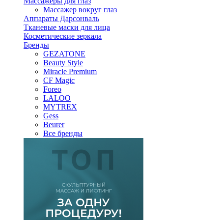
Массажеры для глаз
Массажер вокруг глаз
Аппараты Дарсонваль
Тканевые маски для лица
Косметические зеркала
Бренды
GEZATONE
Beauty Style
Miracle Premium
CF Magic
Foreo
LALOO
MYTREX
Gess
Beurer
Все бренды