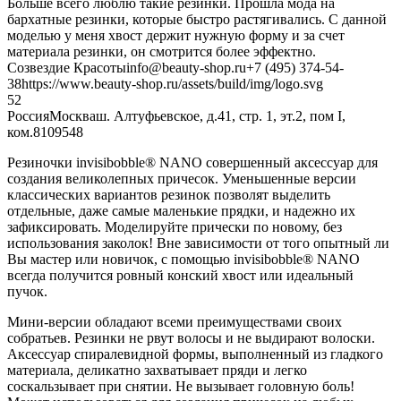
Больше всего люблю такие резинки. Прошла мода на
бархатные резинки, которые быстро растягивались. С данной
моделью у меня хвост держит нужную форму и за счет
материала резинки, он смотрится более эффектно.
Созвездие Красоты
info@beauty-shop.ru
+7 (495) 374-54-
38
https://www.beauty-shop.ru/assets/build/img/logo.svg
5
2
Россия
Москва
ш. Алтуфьевское, д.41, стр. 1, эт.2, пом I,
ком.8
109548
Резиночки invisibobble® NANO совершенный аксессуар для
создания великолепных причесок. Уменьшенные версии
классических вариантов резинок позволят выделить
отдельные, даже самые маленькие прядки, и надежно их
зафиксировать. Моделируйте прически по новому, без
использования заколок! Вне зависимости от того опытный ли
Вы мастер или новичок, с помощью invisibobble® NANO
всегда получится ровный конский хвост или идеальный
пучок.
Мини-версии обладают всеми преимуществами своих
собратьев. Резинки не рвут волосы и не выдирают волоски.
Аксессуар спиралевидной формы, выполненный из гладкого
материала, деликатно захватывает пряди и легко
соскальзывает при снятии. Не вызывает головную боль!