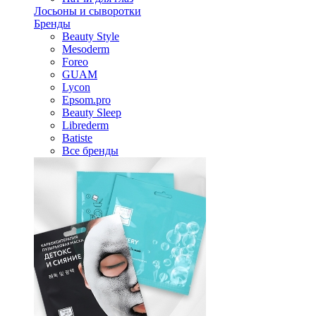
Лосьоны и сыворотки
Бренды
Beauty Style
Mesoderm
Foreo
GUAM
Lycon
Epsom.pro
Beauty Sleep
Librederm
Batiste
Все бренды