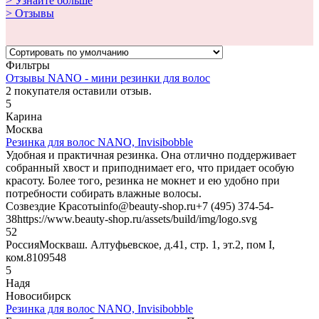
> Узнайте больше
> Отзывы
Фильтры
Отзывы NANO - мини резинки для волос
2
покупателя оставили отзыв.
5
Карина
Москва
Резинка для волос NANO, Invisibobble
Удобная и практичная резинка. Она отлично поддерживает
собранный хвост и приподнимает его, что придает особую
красоту. Более того, резинка не мокнет и ею удобно при
потребности собирать влажные волосы.
Созвездие Красоты
info@beauty-shop.ru
+7 (495) 374-54-
38
https://www.beauty-shop.ru/assets/build/img/logo.svg
5
2
Россия
Москва
ш. Алтуфьевское, д.41, стр. 1, эт.2, пом I,
ком.8
109548
5
Надя
Новосибирск
Резинка для волос NANO, Invisibobble