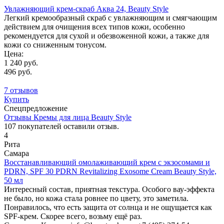
Увлажняющий крем-скраб Аква 24, Beauty Style
Легкий кремообразный скраб с увлажняющим и смягчающим
действием для очищения всех типов кожи, особенно
рекомендуется для сухой и обезвоженной кожи, а также для
кожи со сниженным тонусом.
Цена:
1 240 руб.
496 руб.
7 отзывов
Купить
Спецпредложение
Отзывы Кремы для лица Beauty Style
107
покупателей оставили отзыв.
4
Рита
Самара
Восстанавливающий омолаживающий крем с экзосомами и
PDRN, SPF 30 PDRN Revitalizing Exosome Cream Beauty Style,
50 мл
Интересный состав, приятная текстура. Особого вау-эффекта
не было, но кожа стала ровнее по цвету, это заметила.
Понравилось, что есть защита от солнца и не ощущается как
SPF-крем. Скорее всего, возьму ещё раз.