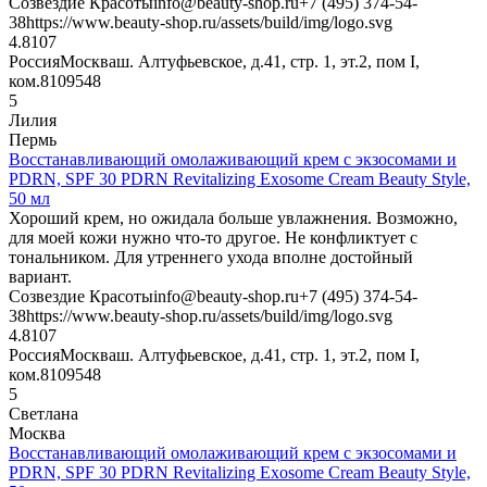
Созвездие Красоты
info@beauty-shop.ru
+7 (495) 374-54-
38
https://www.beauty-shop.ru/assets/build/img/logo.svg
4.8
107
Россия
Москва
ш. Алтуфьевское, д.41, стр. 1, эт.2, пом I,
ком.8
109548
5
Лилия
Пермь
Восстанавливающий омолаживающий крем с экзосомами и
PDRN, SPF 30 PDRN Revitalizing Exosome Cream Beauty Style,
50 мл
Хороший крем, но ожидала больше увлажнения. Возможно,
для моей кожи нужно что-то другое. Не конфликтует с
тональником. Для утреннего ухода вполне достойный
вариант.
Созвездие Красоты
info@beauty-shop.ru
+7 (495) 374-54-
38
https://www.beauty-shop.ru/assets/build/img/logo.svg
4.8
107
Россия
Москва
ш. Алтуфьевское, д.41, стр. 1, эт.2, пом I,
ком.8
109548
5
Светлана
Москва
Восстанавливающий омолаживающий крем с экзосомами и
PDRN, SPF 30 PDRN Revitalizing Exosome Cream Beauty Style,