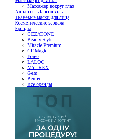
Массажеры для глаз
Массажер вокруг глаз
Аппараты Дарсонваль
Тканевые маски для лица
Косметические зеркала
Бренды
GEZATONE
Beauty Style
Miracle Premium
CF Magic
Foreo
LALOO
MYTREX
Gess
Beurer
Все бренды