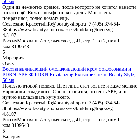
50 мл
Один из немногих кремов, после которого не хочется нанести
что-то ещё. Кожа в комфорте весь день. Мне очень
понравился, точно возьму ещё.
Созвездие Красоты
info@beauty-shop.ru
+7 (495) 374-54-
38
https://www.beauty-shop.ru/assets/build/img/logo.svg
4.8
107
Россия
Москва
ш. Алтуфьевское, д.41, стр. 1, эт.2, пом I,
ком.8
109548
5
Маргарита
Омск
Восстанавливающий омолаживающий крем с экзосомами и
PDRN, SPF 30 PDRN Revitalizing Exosome Cream Beauty Style,
50 мл
Пользую второй подряд. Цвет лица стал ровнее и даже мелкие
морщинки сгладились. Очень нравится, что есть SPF, и не
нужно накладывать кучу всего.
Созвездие Красоты
info@beauty-shop.ru
+7 (495) 374-54-
38
https://www.beauty-shop.ru/assets/build/img/logo.svg
4.8
107
Россия
Москва
ш. Алтуфьевское, д.41, стр. 1, эт.2, пом I,
ком.8
109548
5
Валерия