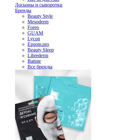
Лосьоны и сыворотки
Бренды
Beauty Style
Mesoderm
Foreo
GUAM
Lycon
Epsom.pro
Beauty Sleep
Librederm
Batiste
Все бренды