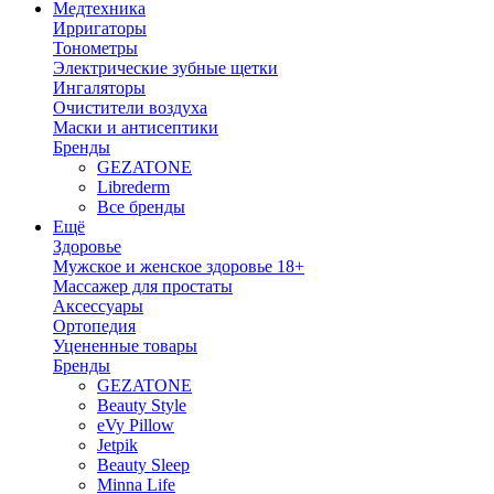
Медтехника
Ирригаторы
Тонометры
Электрические зубные щетки
Ингаляторы
Очистители воздуха
Маски и антисептики
Бренды
GEZATONE
Librederm
Все бренды
Ещё
Здоровье
Мужское и женское здоровье 18+
Массажер для простаты
Аксессуары
Ортопедия
Уцененные товары
Бренды
GEZATONE
Beauty Style
eVy Pillow
Jetpik
Beauty Sleep
Minna Life