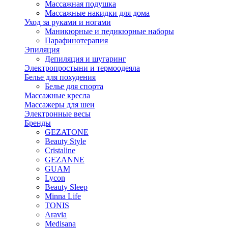
Массажная подушка
Массажные накидки для дома
Уход за руками и ногами
Маникюрные и педикюрные наборы
Парафинотерапия
Эпиляция
Депиляция и шугаринг
Электропростыни и термоодеяла
Белье для похудения
Белье для спорта
Массажные кресла
Массажеры для шеи
Электронные весы
Бренды
GEZATONE
Beauty Style
Cristaline
GEZANNE
GUAM
Lycon
Beauty Sleep
Minna Life
TONIS
Aravia
Medisana