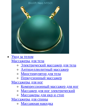
Уход за телом
Массажеры для тела
Электрический массажер для тела
Антицеллюлитный массажер
Миостимулятор для тела
Перкусионный массажер
Массажеры для ног
Компрессионный массажер для ног
Массажер для ног электрический
Массажеры для икр и стоп
Массажеры для спины
Массажная накидка