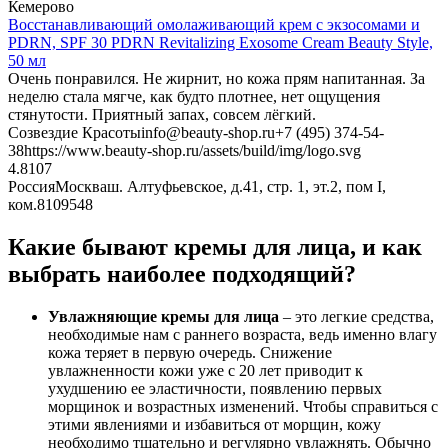
Кемерово
Восстанавливающий омолаживающий крем с экзосомами и
PDRN, SPF 30 PDRN Revitalizing Exosome Cream Beauty Style,
50 мл
Очень понравился. Не жирнит, но кожа прям напитанная. За
неделю стала мягче, как будто плотнее, нет ощущения
стянутости. Приятный запах, совсем лёгкий.
Созвездие Красоты
info@beauty-shop.ru
+7 (495) 374-54-
38
https://www.beauty-shop.ru/assets/build/img/logo.svg
4.8
107
Россия
Москва
ш. Алтуфьевское, д.41, стр. 1, эт.2, пом I,
ком.8
109548
Какие бывают кремы для лица, и как
выбрать наиболее подходящий?
Увлажняющие кремы для лица
– это легкие средства,
необходимые нам с раннего возраста, ведь именно влагу
кожа теряет в первую очередь. Снижение
увлажненности кожи уже с 20 лет приводит к
ухудшению ее эластичности, появлению первых
морщинок и возрастных изменений. Чтобы справиться с
этими явлениями и избавиться от морщин, кожу
необходимо тщательно и регулярно увлажнять. Обычно