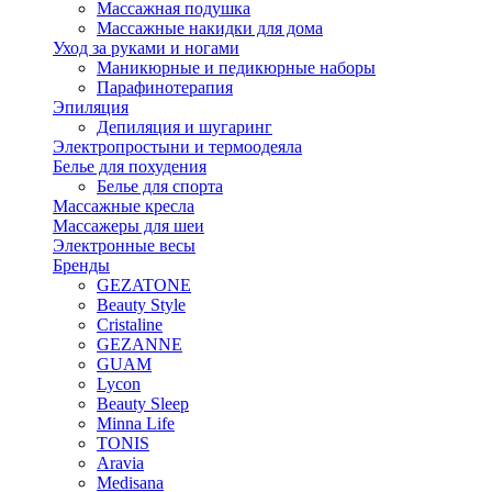
Массажная подушка
Массажные накидки для дома
Уход за руками и ногами
Маникюрные и педикюрные наборы
Парафинотерапия
Эпиляция
Депиляция и шугаринг
Электропростыни и термоодеяла
Белье для похудения
Белье для спорта
Массажные кресла
Массажеры для шеи
Электронные весы
Бренды
GEZATONE
Beauty Style
Cristaline
GEZANNE
GUAM
Lycon
Beauty Sleep
Minna Life
TONIS
Aravia
Medisana