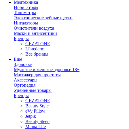
Медтехника
Ирригаторы
Тонометры
Электрические зубные щетки
Ингаляторы
Очистители воздуха
Маски и антисептики
Бренды
GEZATONE
Librederm
Все бренды
Ещё
Здоровье
Мужское и женское здоровье 18+
Массажер для простаты
Аксессуары
Ортопедия
Уцененные товары
Бренды
GEZATONE
Beauty Style
eVy Pillow
Jetpik
Beauty Sleep
Minna Life