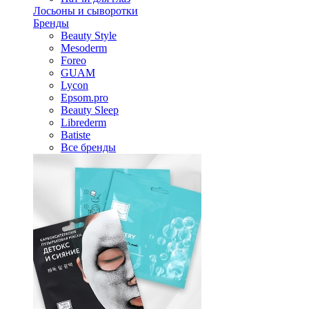
Лосьоны и сыворотки
Бренды
Beauty Style
Mesoderm
Foreo
GUAM
Lycon
Epsom.pro
Beauty Sleep
Librederm
Batiste
Все бренды