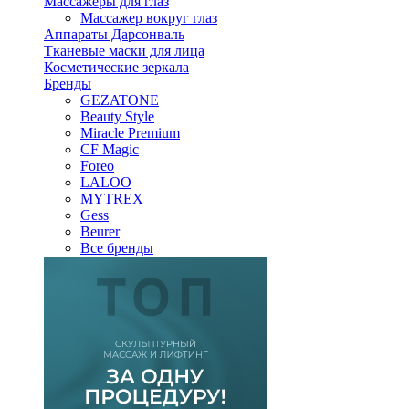
Массажеры для глаз
Массажер вокруг глаз
Аппараты Дарсонваль
Тканевые маски для лица
Косметические зеркала
Бренды
GEZATONE
Beauty Style
Miracle Premium
CF Magic
Foreo
LALOO
MYTREX
Gess
Beurer
Все бренды