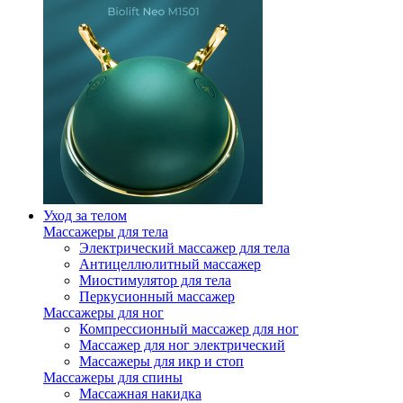
Уход за телом
Массажеры для тела
Электрический массажер для тела
Антицеллюлитный массажер
Миостимулятор для тела
Перкусионный массажер
Массажеры для ног
Компрессионный массажер для ног
Массажер для ног электрический
Массажеры для икр и стоп
Массажеры для спины
Массажная накидка