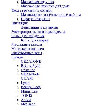
Массажная подушка
Массажные накидки для дома
Уход за руками и ногами
Маникюрные и педикюрные наборы
Парафинотерапия
Эпиляция
Депиляция и шугаринг
Электропростыни и термоодеяла
Белье для похудения
Белье для спорта
Массажные кресла
Массажеры для шеи
Электронные весы
Бренды
GEZATONE
Beauty Style
Cristaline
GEZANNE
GUAM
Lycon
Beauty Sleep
Minna Life
TONIS
Aravia
Medisana