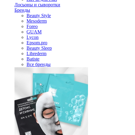
Лосьоны и сыворотки
Бренды
Beauty Style
Mesoderm
Foreo
GUAM
Lycon
Epsom.pro
Beauty Sleep
Librederm
Batiste
Все бренды