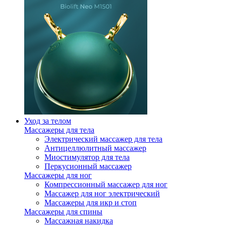
Уход за телом
Массажеры для тела
Электрический массажер для тела
Антицеллюлитный массажер
Миостимулятор для тела
Перкусионный массажер
Массажеры для ног
Компрессионный массажер для ног
Массажер для ног электрический
Массажеры для икр и стоп
Массажеры для спины
Массажная накидка