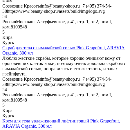
кожу.
Созвездие Красоты
info@beauty-shop.ru
+7 (495) 374-54-
38
https://www.beauty-shop.ru/assets/build/img/logo.svg
5
4
Россия
Москва
ш. Алтуфьевское, д.41, стр. 1, эт.2, пом I,
ком.8
109548
5
Кира
Курск
Скраб для тела с гималайской солью Pink Grapefruit, ARAVIA
Organic, 300 мл
Люблю жесткие скрабы, которые хорошо очищают кожу от
ороговевших клеток кожи, поэтому очень довольна скрабом с
гималайской солью, понравилась и его жесткость, и запах
грейпфрута.
Созвездие Красоты
info@beauty-shop.ru
+7 (495) 374-54-
38
https://www.beauty-shop.ru/assets/build/img/logo.svg
5
4
Россия
Москва
ш. Алтуфьевское, д.41, стр. 1, эт.2, пом I,
ком.8
109548
5
Кира
Курск
Крем для тела увлажняющий лифтинговый Pink Grapefruit,
ARAVIA Organic, 300 мл