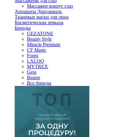
Массажеры для глаз
Массажер вокруг глаз
Аппараты Дарсонваль
Тканевые маски для лица
Косметические зеркала
Бренды
GEZATONE
Beauty Style
Miracle Premium
CF Magic
Foreo
LALOO
MYTREX
Gess
Beurer
Все бренды