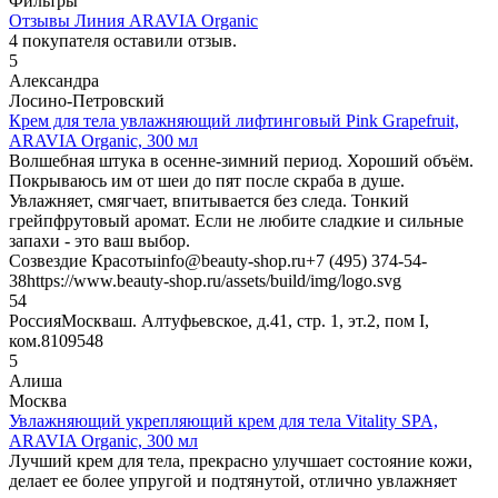
Фильтры
Отзывы Линия ARAVIA Organic
4
покупателя оставили отзыв.
5
Александра
Лосино-Петровский
Крем для тела увлажняющий лифтинговый Pink Grapefruit,
ARAVIA Organic, 300 мл
Волшебная штука в осенне-зимний период. Хороший объём.
Покрываюсь им от шеи до пят после скраба в душе.
Увлажняет, смягчает, впитывается без следа. Тонкий
грейпфрутовый аромат. Если не любите сладкие и сильные
запахи - это ваш выбор.
Созвездие Красоты
info@beauty-shop.ru
+7 (495) 374-54-
38
https://www.beauty-shop.ru/assets/build/img/logo.svg
5
4
Россия
Москва
ш. Алтуфьевское, д.41, стр. 1, эт.2, пом I,
ком.8
109548
5
Алиша
Москва
Увлажняющий укрепляющий крем для тела Vitality SPA,
ARAVIA Organic, 300 мл
Лучший крем для тела, прекрасно улучшает состояние кожи,
делает ее более упругой и подтянутой, отлично увлажняет