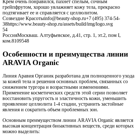
Крем очень понравился, пахнет спелым, сочным
грейпфрутом, хорошо увлажняет кожу тела, прекрасно
подтягивает ее и справляется с целлюлитом.
Созвездие Красоты
info@beauty-shop.ru
+7 (495) 374-54-
38
https://www.beauty-shop.ru/assets/build/img/logo.svg
5
4
Россия
Москва
ш. Алтуфьевское, д.41, стр. 1, эт.2, пом I,
ком.8
109548
Особенности и преимущества линии
ARAVIA Organic
Линия Аравия Органик разработана для полноценного ухода
за кожей тела и решения основных проблем, связанных со
снижением тургора и возрастными изменениями.
Применение косметических средств этой серии позволяет
восстановить упругость и эластичность кожи, уменьшить
проявление целлюлита 1-4 стадии, устранить застойные
явления и сократить объем проблемных зон.
Основным преимуществом линии ARAVIA Organic является
высокая концентрация биоактивных веществ, среди которых
можно выделить: