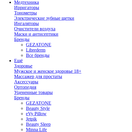
Медтехника
Ирригаторы
Тонометры
Электрические зубные щетки
Ингаляторы
Очистители воздуха
Маски и антисептики
Бренды
GEZATONE
Librederm
Все бренды
Ещё
Здоровье
Мужское и женское здоровье 18+
Массажер для простаты
Аксессуары
Ортопедия
Уцененные товары
Бренды
GEZATONE
Beauty Style
eVy Pillow
Jetpik
Beauty Sleep
Minna Life