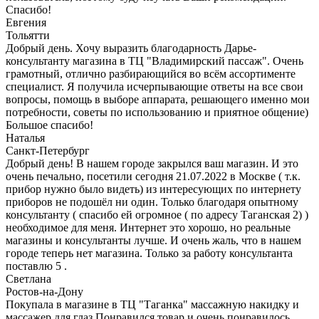
Спасибо!
Евгения
Тольятти
Добрый день. Хочу выразить благодарность Дарье-
консультанту магазина в ТЦ "Владимирский пассаж". Очень
грамотный, отлично разбирающийся во всём ассортименте
специалист. Я получила исчерпывающие ответы на все свои
вопросы, помощь в выборе аппарата, решающего именно мои
потребности, советы по использованию и приятное общение)
Большое cпасибо!
Наталья
Санкт-Петербург
Добрый день! В нашем городе закрылся ваш магазин. И это
очень печально, посетили сегодня 21.07.2022 в Москве ( т.к.
прибор нужно было видеть) из интересующих по интернету
приборов не подошёл ни один. Только благодаря опытному
консультанту ( спасибо ей огромное ( по адресу Таганская 2) )
необходимое для меня. Интернет это хорошо, но реальные
магазины и консультанты лучше. И очень жаль, что в нашем
городе теперь нет магазина. Только за работу консультанта
поставлю 5 .
Светлана
Ростов-на-Дону
Покупала в магазине в ТЦ "Таганка" массажную накидку и
массажер для глаз.Понравился товар и очень понравилось