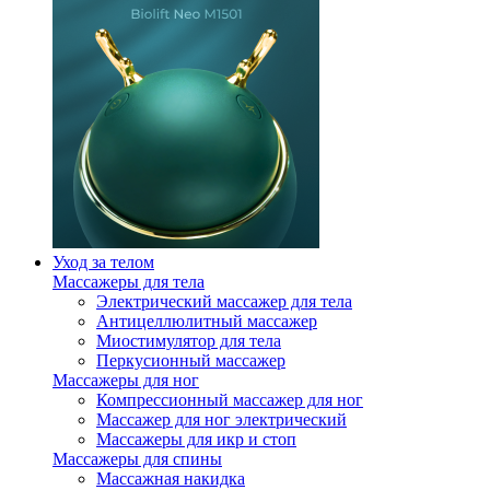
Уход за телом
Массажеры для тела
Электрический массажер для тела
Антицеллюлитный массажер
Миостимулятор для тела
Перкусионный массажер
Массажеры для ног
Компрессионный массажер для ног
Массажер для ног электрический
Массажеры для икр и стоп
Массажеры для спины
Массажная накидка