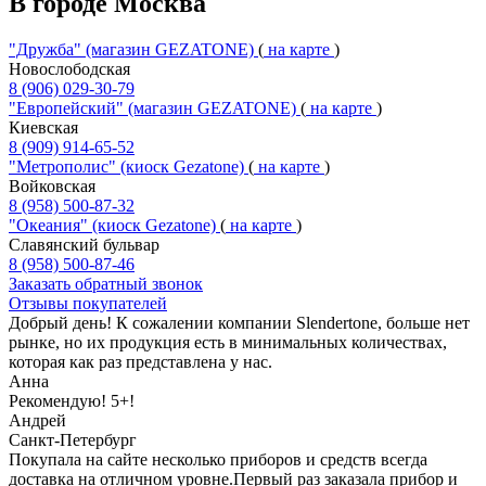
В городе Москва
"Дружба" (магазин GEZATONE)
(
на карте
)
Новослободская
8 (906) 029-30-79
"Европейский" (магазин GEZATONE)
(
на карте
)
Киевская
8 (909) 914-65-52
"Метрополис" (киоск Gezatone)
(
на карте
)
Войковская
8 (958) 500-87-32
"Океания" (киоск Gezatone)
(
на карте
)
Славянский бульвар
8 (958) 500-87-46
Заказать обратный звонок
Отзывы покупателей
Добрый день! К сожалении компании Slendertone, больше нет
рынке, но их продукция есть в минимальных количествах,
которая как раз представлена у нас.
Анна
Рекомендую! 5+!
Андрей
Санкт-Петербург
Покупала на сайте несколько приборов и средств всегда
доставка на отличном уровне.Первый раз заказала прибор и