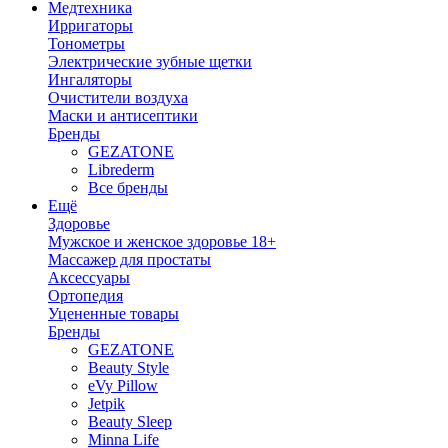
Медтехника
Ирригаторы
Тонометры
Электрические зубные щетки
Ингаляторы
Очистители воздуха
Маски и антисептики
Бренды
GEZATONE
Librederm
Все бренды
Ещё
Здоровье
Мужское и женское здоровье 18+
Массажер для простаты
Аксессуары
Ортопедия
Уцененные товары
Бренды
GEZATONE
Beauty Style
eVy Pillow
Jetpik
Beauty Sleep
Minna Life