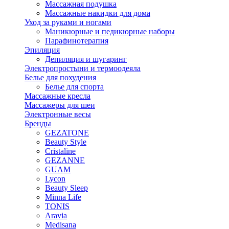
Массажная подушка
Массажные накидки для дома
Уход за руками и ногами
Маникюрные и педикюрные наборы
Парафинотерапия
Эпиляция
Депиляция и шугаринг
Электропростыни и термоодеяла
Белье для похудения
Белье для спорта
Массажные кресла
Массажеры для шеи
Электронные весы
Бренды
GEZATONE
Beauty Style
Cristaline
GEZANNE
GUAM
Lycon
Beauty Sleep
Minna Life
TONIS
Aravia
Medisana