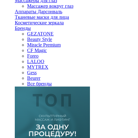
Массажеры для глаз
Массажер вокруг глаз
Аппараты Дарсонваль
Тканевые маски для лица
Косметические зеркала
Бренды
GEZATONE
Beauty Style
Miracle Premium
CF Magic
Foreo
LALOO
MYTREX
Gess
Beurer
Все бренды