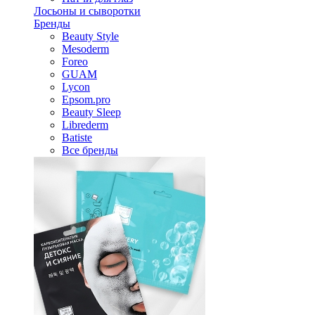
Лосьоны и сыворотки
Бренды
Beauty Style
Mesoderm
Foreo
GUAM
Lycon
Epsom.pro
Beauty Sleep
Librederm
Batiste
Все бренды