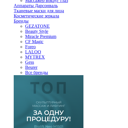
Массажер вокруг глаз
Аппараты Дарсонваль
Тканевые маски для лица
Косметические зеркала
Бренды
GEZATONE
Beauty Style
Miracle Premium
CF Magic
Foreo
LALOO
MYTREX
Gess
Beurer
Все бренды