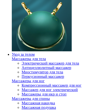
Уход за телом
Массажеры для тела
Электрический массажер для тела
Антицеллюлитный массажер
Миостимулятор для тела
Перкусионный массажер
Массажеры для ног
Компрессионный массажер для ног
Массажер для ног электрический
Массажеры для икр и стоп
Массажеры для спины
Массажная накидка
Массажная подушка