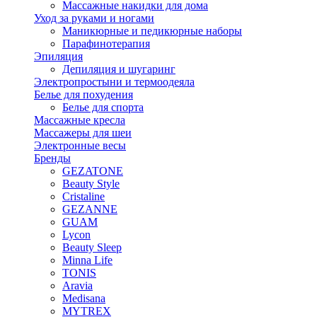
Массажные накидки для дома
Уход за руками и ногами
Маникюрные и педикюрные наборы
Парафинотерапия
Эпиляция
Депиляция и шугаринг
Электропростыни и термоодеяла
Белье для похудения
Белье для спорта
Массажные кресла
Массажеры для шеи
Электронные весы
Бренды
GEZATONE
Beauty Style
Cristaline
GEZANNE
GUAM
Lycon
Beauty Sleep
Minna Life
TONIS
Aravia
Medisana
MYTREX