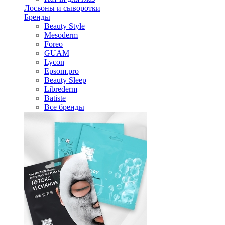
Лосьоны и сыворотки
Бренды
Beauty Style
Mesoderm
Foreo
GUAM
Lycon
Epsom.pro
Beauty Sleep
Librederm
Batiste
Все бренды