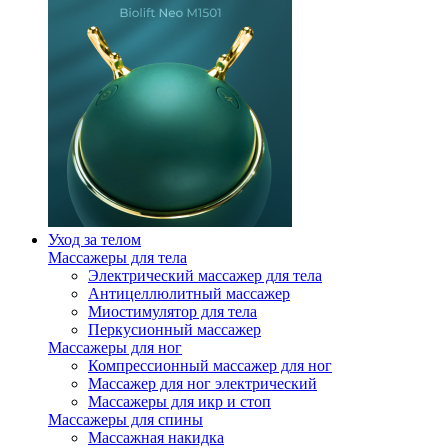
Уход за телом
Массажеры для тела
Электрический массажер для тела
Антицеллюлитный массажер
Миостимулятор для тела
Перкусионный массажер
Массажеры для ног
Компрессионный массажер для ног
Массажер для ног электрический
Массажеры для икр и стоп
Массажеры для спины
Массажная накидка