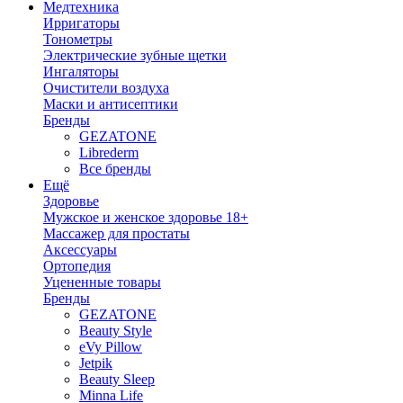
Медтехника
Ирригаторы
Тонометры
Электрические зубные щетки
Ингаляторы
Очистители воздуха
Маски и антисептики
Бренды
GEZATONE
Librederm
Все бренды
Ещё
Здоровье
Мужское и женское здоровье 18+
Массажер для простаты
Аксессуары
Ортопедия
Уцененные товары
Бренды
GEZATONE
Beauty Style
eVy Pillow
Jetpik
Beauty Sleep
Minna Life