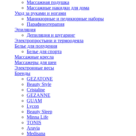
Массажная подушка
Массажные накидки для дома
Уход за руками и ногами
Маникюрные и педикюрные наборы
Парафинотерапия
Эпиляция
Депиляция и шугаринг
Электропростыни и термоодеяла
Белье для похудения
Белье для спорта
Массажные кресла
Массажеры для шеи
Электронные весы
Бренды
GEZATONE
Beauty Style
Cristaline
GEZANNE
GUAM
Lycon
Beauty Sleep
Minna Life
TONIS
Aravia
Medisana