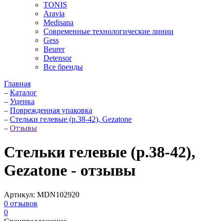
TONIS
Aravia
Medisana
Современные технологические линии
Gess
Beurer
Detensor
Все бренды
Главная
–
Каталог
–
Уценка
–
Поврежденная упаковка
–
Стельки гелевые (р.38-42), Gezatone
–
Отзывы
Стельки гелевые (р.38-42),
Gezatone - отзывы
Артикул:
MDN102920
0
отзывов
0