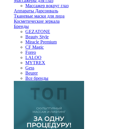
Массажеры для глаз
Массажер вокруг глаз
Аппараты Дарсонваль
Тканевые маски для лица
Косметические зеркала
Бренды
GEZATONE
Beauty Style
Miracle Premium
CF Magic
Foreo
LALOO
MYTREX
Gess
Beurer
Все бренды