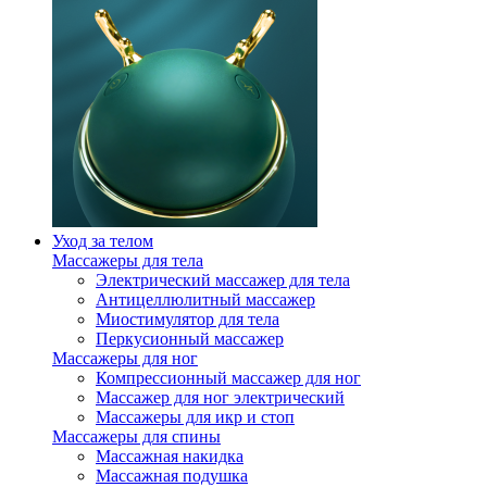
Уход за телом
Массажеры для тела
Электрический массажер для тела
Антицеллюлитный массажер
Миостимулятор для тела
Перкусионный массажер
Массажеры для ног
Компрессионный массажер для ног
Массажер для ног электрический
Массажеры для икр и стоп
Массажеры для спины
Массажная накидка
Массажная подушка