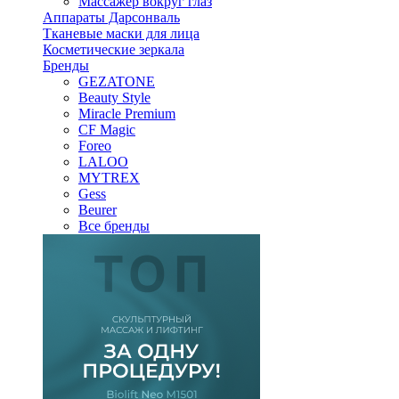
Массажер вокруг глаз
Аппараты Дарсонваль
Тканевые маски для лица
Косметические зеркала
Бренды
GEZATONE
Beauty Style
Miracle Premium
CF Magic
Foreo
LALOO
MYTREX
Gess
Beurer
Все бренды