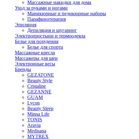
Массажные накидки для дома
Уход за руками и ногами
Маникюрные и педикюрные наборы
Парафинотерапия
Эпиляция
Депиляция и шугаринг
Электропростыни и термоодеяла
Белье для похудения
Белье для спорта
Массажные кресла
Массажеры для шеи
Электронные весы
Бренды
GEZATONE
Beauty Style
Cristaline
GEZANNE
GUAM
Lycon
Beauty Sleep
Minna Life
TONIS
Aravia
Medisana
MYTREX