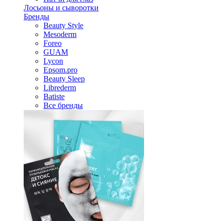
Лосьоны и сыворотки
Бренды
Beauty Style
Mesoderm
Foreo
GUAM
Lycon
Epsom.pro
Beauty Sleep
Librederm
Batiste
Все бренды