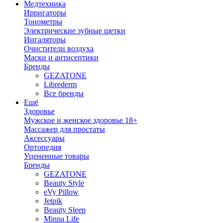
Медтехника
Ирригаторы
Тонометры
Электрические зубные щетки
Ингаляторы
Очистители воздуха
Маски и антисептики
Бренды
GEZATONE
Librederm
Все бренды
Ещё
Здоровье
Мужское и женское здоровье 18+
Массажер для простаты
Аксессуары
Ортопедия
Уцененные товары
Бренды
GEZATONE
Beauty Style
eVy Pillow
Jetpik
Beauty Sleep
Minna Life