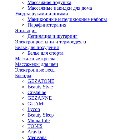
Массажная подушка
Массажные накидки для дома
Уход за руками и ногами
Маникюрные и педикюрные наборы
Парафинотерапия
Эпиляция
Депиляция и шугаринг
Электропростыни и термоодеяла
Белье для похудения
Белье для спорта
Массажные кресла
Массажеры для шеи
Электронные весы
Бренды
GEZATONE
Beauty Style
Cristaline
GEZANNE
GUAM
Lycon
Beauty Sleep
Minna Life
TONIS
Aravia
Medisana