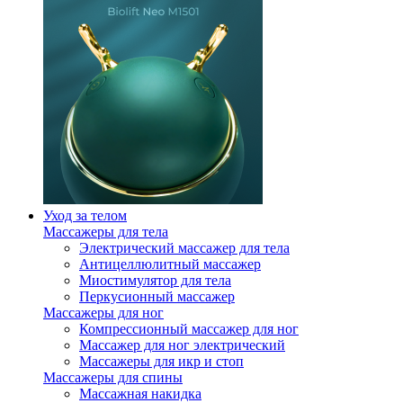
Уход за телом
Массажеры для тела
Электрический массажер для тела
Антицеллюлитный массажер
Миостимулятор для тела
Перкусионный массажер
Массажеры для ног
Компрессионный массажер для ног
Массажер для ног электрический
Массажеры для икр и стоп
Массажеры для спины
Массажная накидка