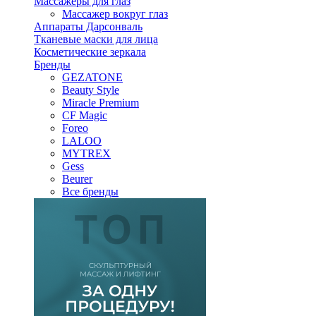
Массажеры для глаз
Массажер вокруг глаз
Аппараты Дарсонваль
Тканевые маски для лица
Косметические зеркала
Бренды
GEZATONE
Beauty Style
Miracle Premium
CF Magic
Foreo
LALOO
MYTREX
Gess
Beurer
Все бренды