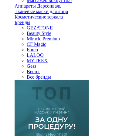
Массажер вокруг глаз
Аппараты Дарсонваль
Тканевые маски для лица
Косметические зеркала
Бренды
GEZATONE
Beauty Style
Miracle Premium
CF Magic
Foreo
LALOO
MYTREX
Gess
Beurer
Все бренды