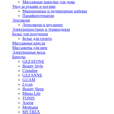
Массажные накидки для дома
Уход за руками и ногами
Маникюрные и педикюрные наборы
Парафинотерапия
Эпиляция
Депиляция и шугаринг
Электропростыни и термоодеяла
Белье для похудения
Белье для спорта
Массажные кресла
Массажеры для шеи
Электронные весы
Бренды
GEZATONE
Beauty Style
Cristaline
GEZANNE
GUAM
Lycon
Beauty Sleep
Minna Life
TONIS
Aravia
Medisana
MYTREX