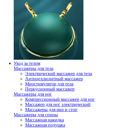
Уход за телом
Массажеры для тела
Электрический массажер для тела
Антицеллюлитный массажер
Миостимулятор для тела
Перкусионный массажер
Массажеры для ног
Компрессионный массажер для ног
Массажер для ног электрический
Массажеры для икр и стоп
Массажеры для спины
Массажная накидка
Массажная подушка