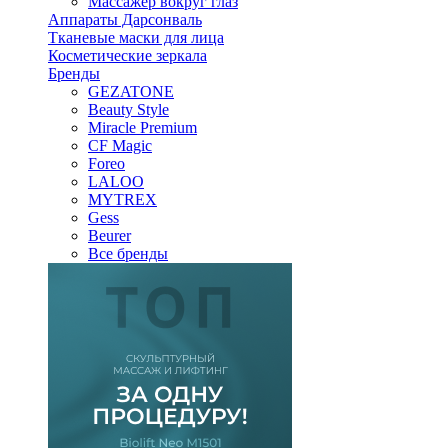
Массажер вокруг глаз
Аппараты Дарсонваль
Тканевые маски для лица
Косметические зеркала
Бренды
GEZATONE
Beauty Style
Miracle Premium
CF Magic
Foreo
LALOO
MYTREX
Gess
Beurer
Все бренды