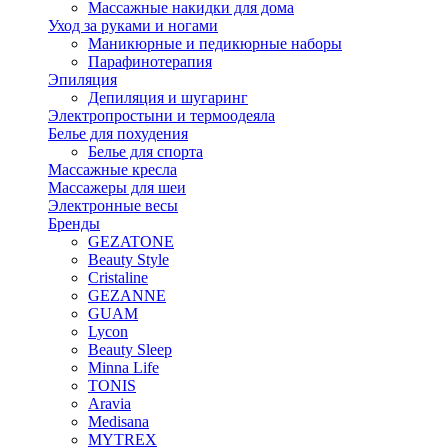
Массажные накидки для дома
Уход за руками и ногами
Маникюрные и педикюрные наборы
Парафинотерапия
Эпиляция
Депиляция и шугаринг
Электропростыни и термоодеяла
Белье для похудения
Белье для спорта
Массажные кресла
Массажеры для шеи
Электронные весы
Бренды
GEZATONE
Beauty Style
Cristaline
GEZANNE
GUAM
Lycon
Beauty Sleep
Minna Life
TONIS
Aravia
Medisana
MYTREX