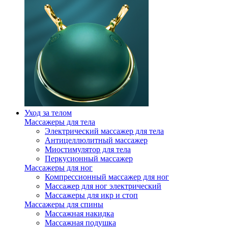
Уход за телом
Массажеры для тела
Электрический массажер для тела
Антицеллюлитный массажер
Миостимулятор для тела
Перкусионный массажер
Массажеры для ног
Компрессионный массажер для ног
Массажер для ног электрический
Массажеры для икр и стоп
Массажеры для спины
Массажная накидка
Массажная подушка