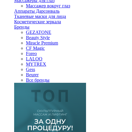
Массажеры для глаз
Массажер вокруг глаз
Аппараты Дарсонваль
Тканевые маски для лица
Косметические зеркала
Бренды
GEZATONE
Beauty Style
Miracle Premium
CF Magic
Foreo
LALOO
MYTREX
Gess
Beurer
Все бренды