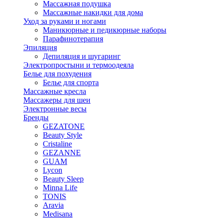
Массажная подушка
Массажные накидки для дома
Уход за руками и ногами
Маникюрные и педикюрные наборы
Парафинотерапия
Эпиляция
Депиляция и шугаринг
Электропростыни и термоодеяла
Белье для похудения
Белье для спорта
Массажные кресла
Массажеры для шеи
Электронные весы
Бренды
GEZATONE
Beauty Style
Cristaline
GEZANNE
GUAM
Lycon
Beauty Sleep
Minna Life
TONIS
Aravia
Medisana