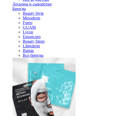
Лосьоны и сыворотки
Бренды
Beauty Style
Mesoderm
Foreo
GUAM
Lycon
Epsom.pro
Beauty Sleep
Librederm
Batiste
Все бренды