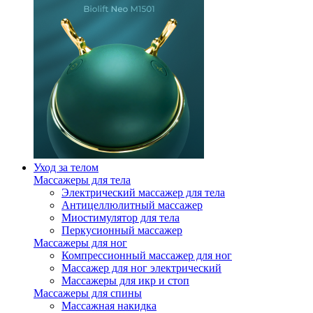
Уход за телом
Массажеры для тела
Электрический массажер для тела
Антицеллюлитный массажер
Миостимулятор для тела
Перкусионный массажер
Массажеры для ног
Компрессионный массажер для ног
Массажер для ног электрический
Массажеры для икр и стоп
Массажеры для спины
Массажная накидка