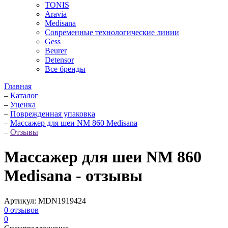
TONIS
Aravia
Medisana
Современные технологические линии
Gess
Beurer
Detensor
Все бренды
Главная
–
Каталог
–
Уценка
–
Поврежденная упаковка
–
Массажер для шеи NM 860 Medisana
–
Отзывы
Массажер для шеи NM 860
Medisana - отзывы
Артикул:
MDN1919424
0
отзывов
0