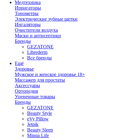
Медтехника
Ирригаторы
Тонометры
Электрические зубные щетки
Ингаляторы
Очистители воздуха
Маски и антисептики
Бренды
GEZATONE
Librederm
Все бренды
Ещё
Здоровье
Мужское и женское здоровье 18+
Массажер для простаты
Аксессуары
Ортопедия
Уцененные товары
Бренды
GEZATONE
Beauty Style
eVy Pillow
Jetpik
Beauty Sleep
Minna Life