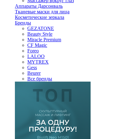
Массажер вокруг глаз
Аппараты Дарсонваль
Тканевые маски для лица
Косметические зеркала
Бренды
GEZATONE
Beauty Style
Miracle Premium
CF Magic
Foreo
LALOO
MYTREX
Gess
Beurer
Все бренды