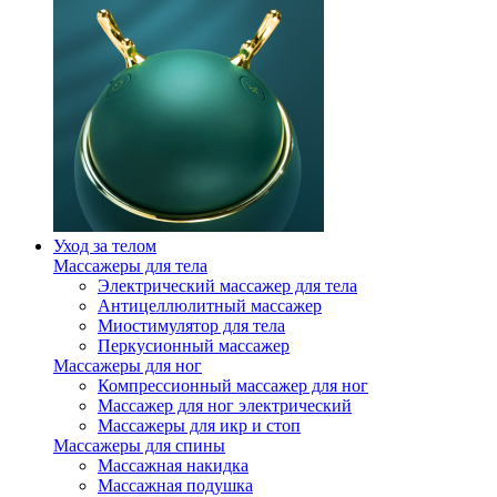
Уход за телом
Массажеры для тела
Электрический массажер для тела
Антицеллюлитный массажер
Миостимулятор для тела
Перкусионный массажер
Массажеры для ног
Компрессионный массажер для ног
Массажер для ног электрический
Массажеры для икр и стоп
Массажеры для спины
Массажная накидка
Массажная подушка