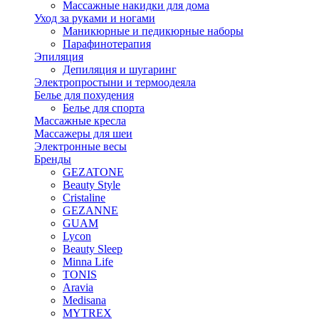
Массажные накидки для дома
Уход за руками и ногами
Маникюрные и педикюрные наборы
Парафинотерапия
Эпиляция
Депиляция и шугаринг
Электропростыни и термоодеяла
Белье для похудения
Белье для спорта
Массажные кресла
Массажеры для шеи
Электронные весы
Бренды
GEZATONE
Beauty Style
Cristaline
GEZANNE
GUAM
Lycon
Beauty Sleep
Minna Life
TONIS
Aravia
Medisana
MYTREX