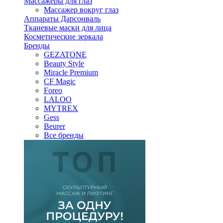
Массажеры для глаз
Массажер вокруг глаз
Аппараты Дарсонваль
Тканевые маски для лица
Косметические зеркала
Бренды
GEZATONE
Beauty Style
Miracle Premium
CF Magic
Foreo
LALOO
MYTREX
Gess
Beurer
Все бренды