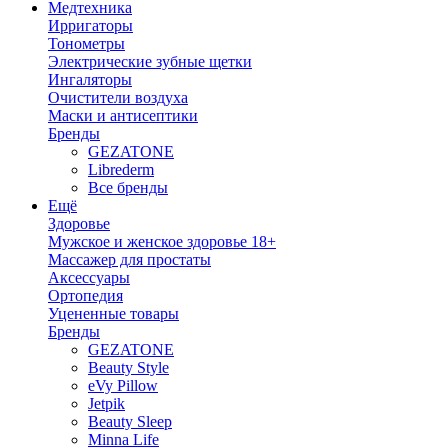
Медтехника
Ирригаторы
Тонометры
Электрические зубные щетки
Ингаляторы
Очистители воздуха
Маски и антисептики
Бренды
GEZATONE
Librederm
Все бренды
Ещё
Здоровье
Мужское и женское здоровье 18+
Массажер для простаты
Аксессуары
Ортопедия
Уцененные товары
Бренды
GEZATONE
Beauty Style
eVy Pillow
Jetpik
Beauty Sleep
Minna Life