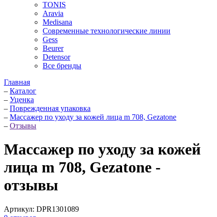
TONIS
Aravia
Medisana
Современные технологические линии
Gess
Beurer
Detensor
Все бренды
Главная
–
Каталог
–
Уценка
–
Поврежденная упаковка
–
Массажер по уходу за кожей лица m 708, Gezatone
–
Отзывы
Массажер по уходу за кожей
лица m 708, Gezatone -
отзывы
Артикул:
DPR1301089