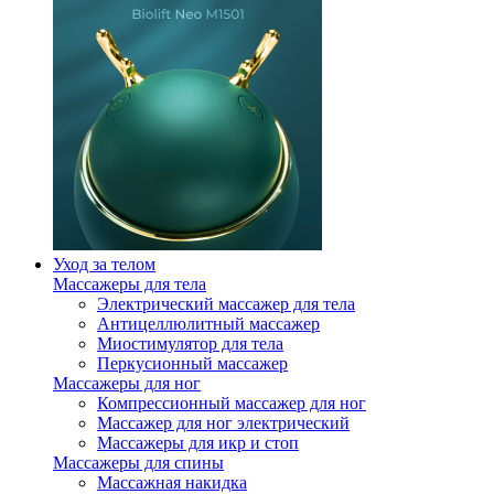
Уход за телом
Массажеры для тела
Электрический массажер для тела
Антицеллюлитный массажер
Миостимулятор для тела
Перкусионный массажер
Массажеры для ног
Компрессионный массажер для ног
Массажер для ног электрический
Массажеры для икр и стоп
Массажеры для спины
Массажная накидка