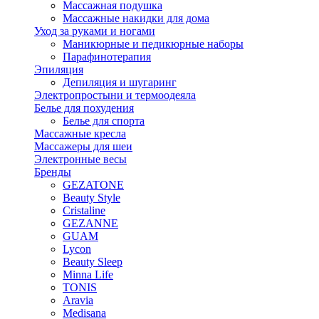
Массажная подушка
Массажные накидки для дома
Уход за руками и ногами
Маникюрные и педикюрные наборы
Парафинотерапия
Эпиляция
Депиляция и шугаринг
Электропростыни и термоодеяла
Белье для похудения
Белье для спорта
Массажные кресла
Массажеры для шеи
Электронные весы
Бренды
GEZATONE
Beauty Style
Cristaline
GEZANNE
GUAM
Lycon
Beauty Sleep
Minna Life
TONIS
Aravia
Medisana