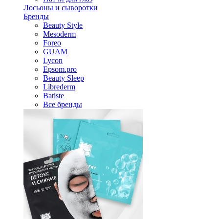
Лосьоны и сыворотки
Бренды
Beauty Style
Mesoderm
Foreo
GUAM
Lycon
Epsom.pro
Beauty Sleep
Librederm
Batiste
Все бренды