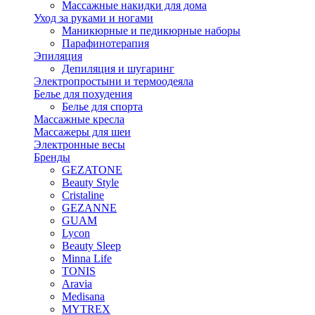
Массажные накидки для дома
Уход за руками и ногами
Маникюрные и педикюрные наборы
Парафинотерапия
Эпиляция
Депиляция и шугаринг
Электропростыни и термоодеяла
Белье для похудения
Белье для спорта
Массажные кресла
Массажеры для шеи
Электронные весы
Бренды
GEZATONE
Beauty Style
Cristaline
GEZANNE
GUAM
Lycon
Beauty Sleep
Minna Life
TONIS
Aravia
Medisana
MYTREX