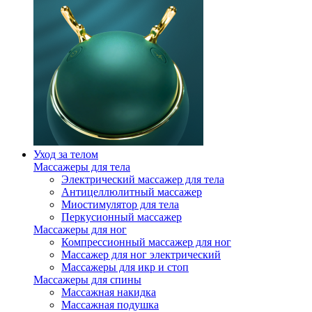
Уход за телом
Массажеры для тела
Электрический массажер для тела
Антицеллюлитный массажер
Миостимулятор для тела
Перкусионный массажер
Массажеры для ног
Компрессионный массажер для ног
Массажер для ног электрический
Массажеры для икр и стоп
Массажеры для спины
Массажная накидка
Массажная подушка