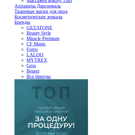
Массажер вокруг глаз
Аппараты Дарсонваль
Тканевые маски для лица
Косметические зеркала
Бренды
GEZATONE
Beauty Style
Miracle Premium
CF Magic
Foreo
LALOO
MYTREX
Gess
Beurer
Все бренды