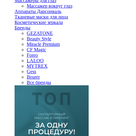
Массажеры для глаз
Массажер вокруг глаз
Аппараты Дарсонваль
Тканевые маски для лица
Косметические зеркала
Бренды
GEZATONE
Beauty Style
Miracle Premium
CF Magic
Foreo
LALOO
MYTREX
Gess
Beurer
Все бренды