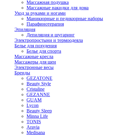
Массажная подушка
Массажные накидки для дома
Уход за руками и ногами
Маникюрные и педикюрные наборы
Парафинотерапия
Эпиляция
Депиляция и шугаринг
Электропростыни и термоодеяла
Белье для похудения
Белье для спорта
Массажные кресла
Массажеры для шеи
Электронные весы
Бренды
GEZATONE
Beauty Style
Cristaline
GEZANNE
GUAM
Lycon
Beauty Sleep
Minna Life
TONIS
Aravia
Medisana