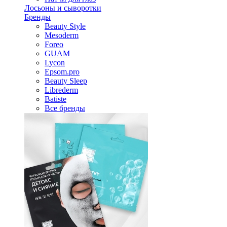
Лосьоны и сыворотки
Бренды
Beauty Style
Mesoderm
Foreo
GUAM
Lycon
Epsom.pro
Beauty Sleep
Librederm
Batiste
Все бренды