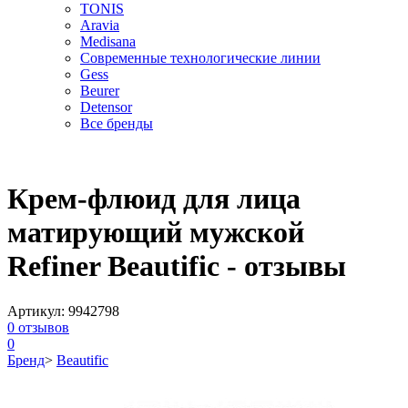
TONIS
Aravia
Medisana
Современные технологические линии
Gess
Beurer
Detensor
Все бренды
Крем-флюид для лица
матирующий мужской
Refiner Beautific - отзывы
Артикул:
9942798
0
отзывов
0
Бренд
>
Beautific