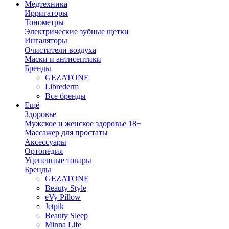
Медтехника
Ирригаторы
Тонометры
Электрические зубные щетки
Ингаляторы
Очистители воздуха
Маски и антисептики
Бренды
GEZATONE
Librederm
Все бренды
Ещё
Здоровье
Мужское и женское здоровье 18+
Массажер для простаты
Аксессуары
Ортопедия
Уцененные товары
Бренды
GEZATONE
Beauty Style
eVy Pillow
Jetpik
Beauty Sleep
Minna Life