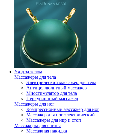
Уход за телом
Массажеры для тела
Электрический массажер для тела
Антицеллюлитный массажер
Миостимулятор для тела
Перкусионный массажер
Массажеры для ног
Компрессионный массажер для ног
Массажер для ног электрический
Массажеры для икр и стоп
Массажеры для спины
Массажная накидка