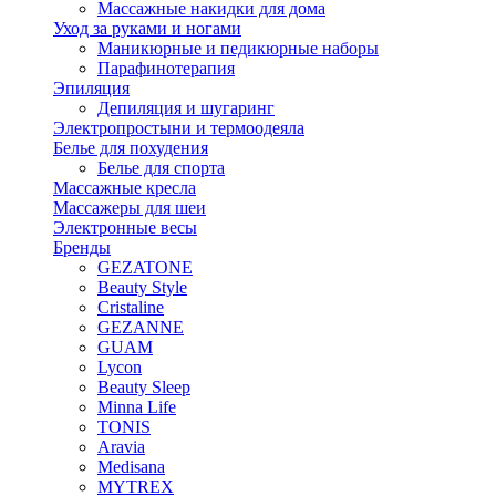
Массажные накидки для дома
Уход за руками и ногами
Маникюрные и педикюрные наборы
Парафинотерапия
Эпиляция
Депиляция и шугаринг
Электропростыни и термоодеяла
Белье для похудения
Белье для спорта
Массажные кресла
Массажеры для шеи
Электронные весы
Бренды
GEZATONE
Beauty Style
Cristaline
GEZANNE
GUAM
Lycon
Beauty Sleep
Minna Life
TONIS
Aravia
Medisana
MYTREX