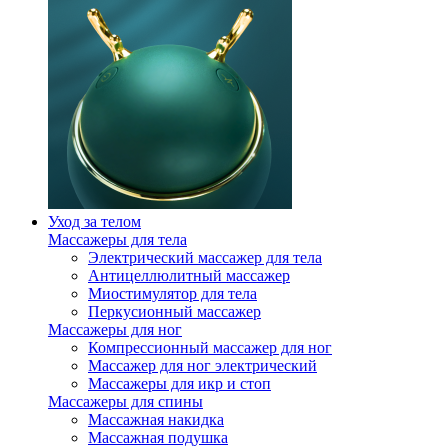
Уход за телом
Массажеры для тела
Электрический массажер для тела
Антицеллюлитный массажер
Миостимулятор для тела
Перкусионный массажер
Массажеры для ног
Компрессионный массажер для ног
Массажер для ног электрический
Массажеры для икр и стоп
Массажеры для спины
Массажная накидка
Массажная подушка