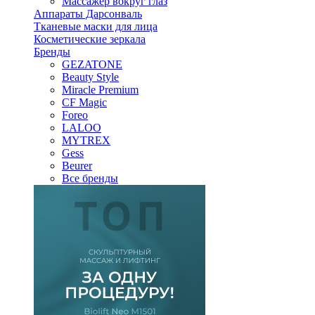
Массажер вокруг глаз
Аппараты Дарсонваль
Тканевые маски для лица
Косметические зеркала
Бренды
GEZATONE
Beauty Style
Miracle Premium
CF Magic
Foreo
LALOO
MYTREX
Gess
Beurer
Все бренды