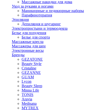
Массажные накидки для дома
Уход за руками и ногами
Маникюрные и педикюрные наборы
Парафинотерапия
Эпиляция
Депиляция и шугаринг
Электропростыни и термоодеяла
Белье для похудения
Белье для спорта
Массажные кресла
Массажеры для шеи
Электронные весы
Бренды
GEZATONE
Beauty Style
Cristaline
GEZANNE
GUAM
Lycon
Beauty Sleep
Minna Life
TONIS
Aravia
Medisana
MYTREX