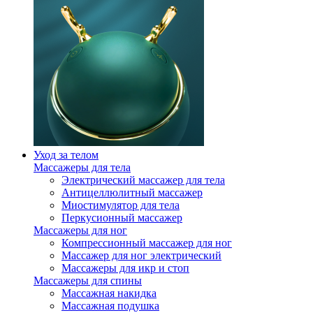
Уход за телом
Массажеры для тела
Электрический массажер для тела
Антицеллюлитный массажер
Миостимулятор для тела
Перкусионный массажер
Массажеры для ног
Компрессионный массажер для ног
Массажер для ног электрический
Массажеры для икр и стоп
Массажеры для спины
Массажная накидка
Массажная подушка