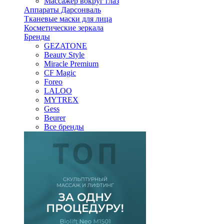
Массажер вокруг глаз
Аппараты Дарсонваль
Тканевые маски для лица
Косметические зеркала
Бренды
GEZATONE
Beauty Style
Miracle Premium
CF Magic
Foreo
LALOO
MYTREX
Gess
Beurer
Все бренды