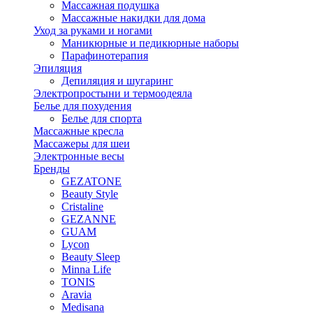
Массажная подушка
Массажные накидки для дома
Уход за руками и ногами
Маникюрные и педикюрные наборы
Парафинотерапия
Эпиляция
Депиляция и шугаринг
Электропростыни и термоодеяла
Белье для похудения
Белье для спорта
Массажные кресла
Массажеры для шеи
Электронные весы
Бренды
GEZATONE
Beauty Style
Cristaline
GEZANNE
GUAM
Lycon
Beauty Sleep
Minna Life
TONIS
Aravia
Medisana