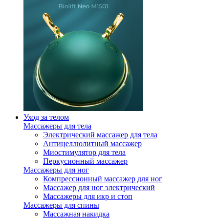
Уход за телом
Массажеры для тела
Электрический массажер для тела
Антицеллюлитный массажер
Миостимулятор для тела
Перкусионный массажер
Массажеры для ног
Компрессионный массажер для ног
Массажер для ног электрический
Массажеры для икр и стоп
Массажеры для спины
Массажная накидка