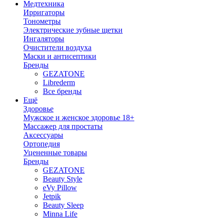
Медтехника
Ирригаторы
Тонометры
Электрические зубные щетки
Ингаляторы
Очистители воздуха
Маски и антисептики
Бренды
GEZATONE
Librederm
Все бренды
Ещё
Здоровье
Мужское и женское здоровье 18+
Массажер для простаты
Аксессуары
Ортопедия
Уцененные товары
Бренды
GEZATONE
Beauty Style
eVy Pillow
Jetpik
Beauty Sleep
Minna Life