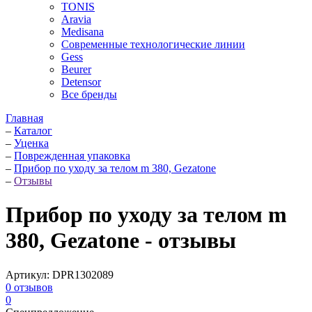
TONIS
Aravia
Medisana
Современные технологические линии
Gess
Beurer
Detensor
Все бренды
Главная
–
Каталог
–
Уценка
–
Поврежденная упаковка
–
Прибор по уходу за телом m 380, Gezatone
–
Отзывы
Прибор по уходу за телом m
380, Gezatone - отзывы
Артикул:
DPR1302089
0
отзывов
0