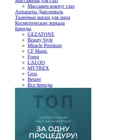
Массажеры для глаз
Массажер вокруг глаз
Аппараты Дарсонваль
Тканевые маски для лица
Косметические зеркала
Бренды
GEZATONE
Beauty Style
Miracle Premium
CF Magic
Foreo
LALOO
MYTREX
Gess
Beurer
Все бренды