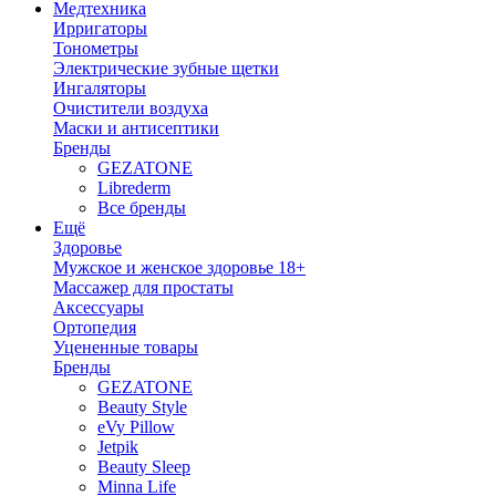
Медтехника
Ирригаторы
Тонометры
Электрические зубные щетки
Ингаляторы
Очистители воздуха
Маски и антисептики
Бренды
GEZATONE
Librederm
Все бренды
Ещё
Здоровье
Мужское и женское здоровье 18+
Массажер для простаты
Аксессуары
Ортопедия
Уцененные товары
Бренды
GEZATONE
Beauty Style
eVy Pillow
Jetpik
Beauty Sleep
Minna Life