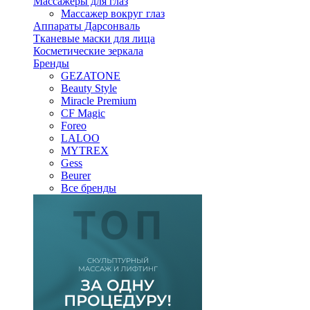
Массажеры для глаз
Массажер вокруг глаз
Аппараты Дарсонваль
Тканевые маски для лица
Косметические зеркала
Бренды
GEZATONE
Beauty Style
Miracle Premium
CF Magic
Foreo
LALOO
MYTREX
Gess
Beurer
Все бренды