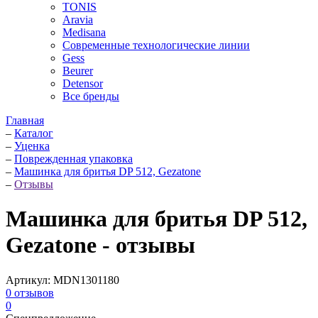
TONIS
Aravia
Medisana
Современные технологические линии
Gess
Beurer
Detensor
Все бренды
Главная
–
Каталог
–
Уценка
–
Поврежденная упаковка
–
Машинка для бритья DP 512, Gezatone
–
Отзывы
Машинка для бритья DP 512,
Gezatone - отзывы
Артикул:
MDN1301180
0
отзывов
0