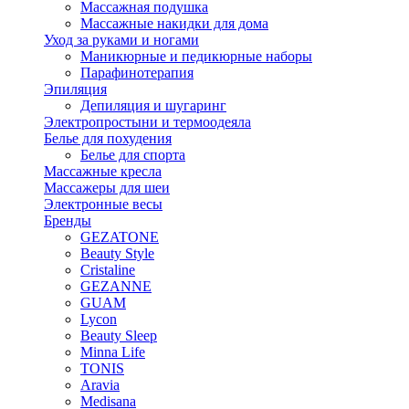
Массажная подушка
Массажные накидки для дома
Уход за руками и ногами
Маникюрные и педикюрные наборы
Парафинотерапия
Эпиляция
Депиляция и шугаринг
Электропростыни и термоодеяла
Белье для похудения
Белье для спорта
Массажные кресла
Массажеры для шеи
Электронные весы
Бренды
GEZATONE
Beauty Style
Cristaline
GEZANNE
GUAM
Lycon
Beauty Sleep
Minna Life
TONIS
Aravia
Medisana