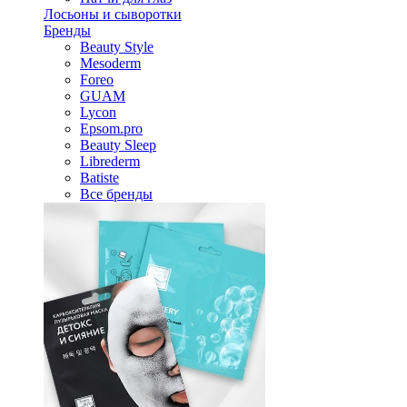
Лосьоны и сыворотки
Бренды
Beauty Style
Mesoderm
Foreo
GUAM
Lycon
Epsom.pro
Beauty Sleep
Librederm
Batiste
Все бренды