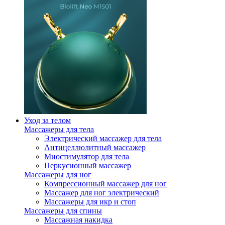
Уход за телом
Массажеры для тела
Электрический массажер для тела
Антицеллюлитный массажер
Миостимулятор для тела
Перкусионный массажер
Массажеры для ног
Компрессионный массажер для ног
Массажер для ног электрический
Массажеры для икр и стоп
Массажеры для спины
Массажная накидка