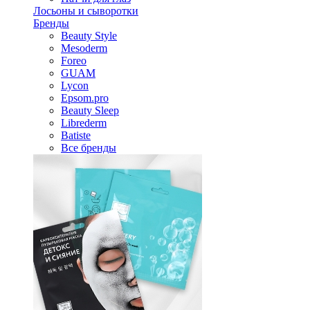
Лосьоны и сыворотки
Бренды
Beauty Style
Mesoderm
Foreo
GUAM
Lycon
Epsom.pro
Beauty Sleep
Librederm
Batiste
Все бренды