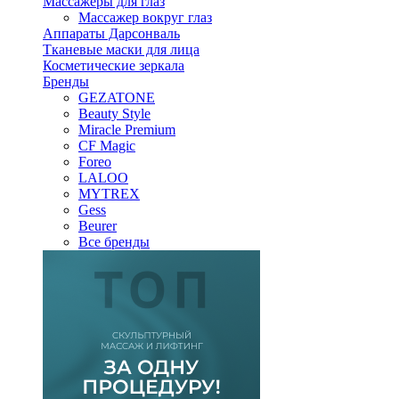
Массажеры для глаз
Массажер вокруг глаз
Аппараты Дарсонваль
Тканевые маски для лица
Косметические зеркала
Бренды
GEZATONE
Beauty Style
Miracle Premium
CF Magic
Foreo
LALOO
MYTREX
Gess
Beurer
Все бренды