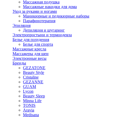
Массажная подушка
Массажные накидки для дома
Уход за руками и ногами
Маникюрные и педикюрные наборы
Парафинотерапия
Эпиляция
Депиляция и шугаринг
Электропростыни и термоодеяла
Белье для похудения
Белье для спорта
Массажные кресла
Массажеры для шеи
Электронные весы
Бренды
GEZATONE
Beauty Style
Cristaline
GEZANNE
GUAM
Lycon
Beauty Sleep
Minna Life
TONIS
Aravia
Medisana