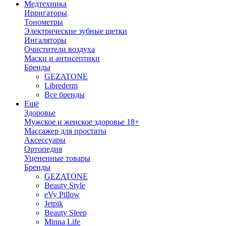
Медтехника
Ирригаторы
Тонометры
Электрические зубные щетки
Ингаляторы
Очистители воздуха
Маски и антисептики
Бренды
GEZATONE
Librederm
Все бренды
Ещё
Здоровье
Мужское и женское здоровье 18+
Массажер для простаты
Аксессуары
Ортопедия
Уцененные товары
Бренды
GEZATONE
Beauty Style
eVy Pillow
Jetpik
Beauty Sleep
Minna Life