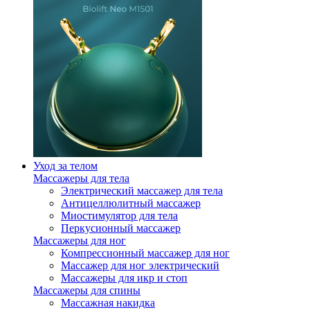
Уход за телом
Массажеры для тела
Электрический массажер для тела
Антицеллюлитный массажер
Миостимулятор для тела
Перкусионный массажер
Массажеры для ног
Компрессионный массажер для ног
Массажер для ног электрический
Массажеры для икр и стоп
Массажеры для спины
Массажная накидка