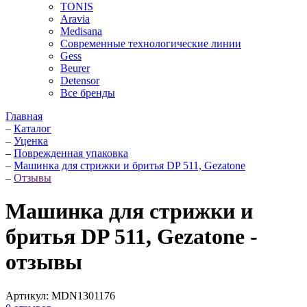
TONIS
Aravia
Medisana
Современные технологические линии
Gess
Beurer
Detensor
Все бренды
Главная
–
Каталог
–
Уценка
–
Поврежденная упаковка
–
Машинка для стрижки и бритья DP 511, Gezatone
–
Отзывы
Машинка для стрижки и
бритья DP 511, Gezatone -
отзывы
Артикул:
MDN1301176