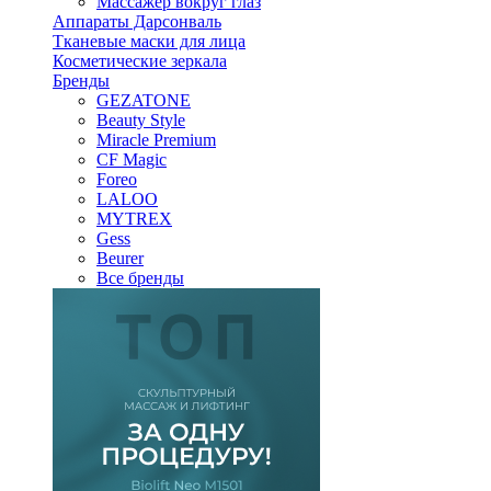
Массажер вокруг глаз
Аппараты Дарсонваль
Тканевые маски для лица
Косметические зеркала
Бренды
GEZATONE
Beauty Style
Miracle Premium
CF Magic
Foreo
LALOO
MYTREX
Gess
Beurer
Все бренды