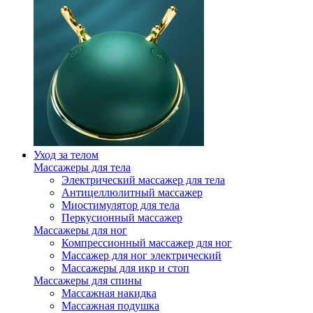
Уход за телом
Массажеры для тела
Электрический массажер для тела
Антицеллюлитный массажер
Миостимулятор для тела
Перкусионный массажер
Массажеры для ног
Компрессионный массажер для ног
Массажер для ног электрический
Массажеры для икр и стоп
Массажеры для спины
Массажная накидка
Массажная подушка