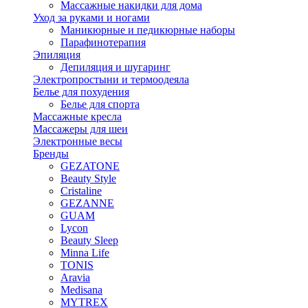
Массажные накидки для дома
Уход за руками и ногами
Маникюрные и педикюрные наборы
Парафинотерапия
Эпиляция
Депиляция и шугаринг
Электропростыни и термоодеяла
Белье для похудения
Белье для спорта
Массажные кресла
Массажеры для шеи
Электронные весы
Бренды
GEZATONE
Beauty Style
Cristaline
GEZANNE
GUAM
Lycon
Beauty Sleep
Minna Life
TONIS
Aravia
Medisana
MYTREX