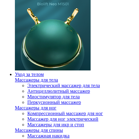
Уход за телом
Массажеры для тела
Электрический массажер для тела
Антицеллюлитный массажер
Миостимулятор для тела
Перкусионный массажер
Массажеры для ног
Компрессионный массажер для ног
Массажер для ног электрический
Массажеры для икр и стоп
Массажеры для спины
Массажная накидка