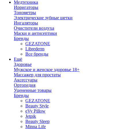
Медтехника
Ирригаторы
Тонометры
Электрические зубные щетки
Ингаляторы
Очистители воздуха
Маски и антисептики
Бренды
GEZATONE
Librederm
Все бренды
Ещё
Здоровье
Мужское и женское здоровье 18+
Массажер для простаты
Аксессуары
Ортопедия
Уцененные товары
Бренды
GEZATONE
Beauty Style
eVy Pillow
Jetpik
Beauty Sleep
Minna Life