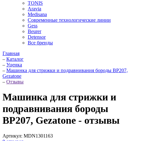
TONIS
Aravia
Medisana
Современные технологические линии
Gess
Beurer
Detensor
Все бренды
Главная
–
Каталог
–
Уценка
–
Машинка для стрижки и подравнивания бороды BP207,
Gezatone
–
Отзывы
Машинка для стрижки и
подравнивания бороды
BP207, Gezatone - отзывы
Артикул:
MDN1301163