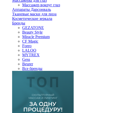
Массажеры для глаз
Массажер вокруг глаз
Аппараты Дарсонваль
Тканевые маски для лица
Косметические зеркала
Бренды
GEZATONE
Beauty Style
Miracle Premium
CF Magic
Foreo
LALOO
MYTREX
Gess
Beurer
Все бренды