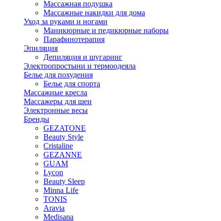
Массажная подушка
Массажные накидки для дома
Уход за руками и ногами
Маникюрные и педикюрные наборы
Парафинотерапия
Эпиляция
Депиляция и шугаринг
Электропростыни и термоодеяла
Белье для похудения
Белье для спорта
Массажные кресла
Массажеры для шеи
Электронные весы
Бренды
GEZATONE
Beauty Style
Cristaline
GEZANNE
GUAM
Lycon
Beauty Sleep
Minna Life
TONIS
Aravia
Medisana