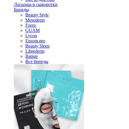
Лосьоны и сыворотки
Бренды
Beauty Style
Mesoderm
Foreo
GUAM
Lycon
Epsom.pro
Beauty Sleep
Librederm
Batiste
Все бренды