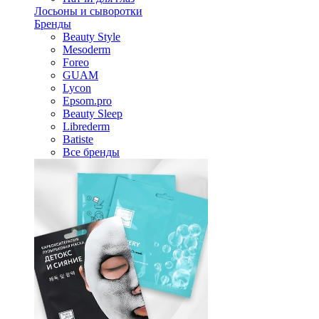
Лосьоны и сыворотки
Бренды
Beauty Style
Mesoderm
Foreo
GUAM
Lycon
Epsom.pro
Beauty Sleep
Librederm
Batiste
Все бренды