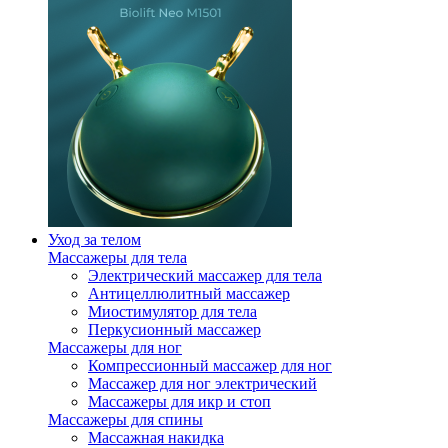
Уход за телом
Массажеры для тела
Электрический массажер для тела
Антицеллюлитный массажер
Миостимулятор для тела
Перкусионный массажер
Массажеры для ног
Компрессионный массажер для ног
Массажер для ног электрический
Массажеры для икр и стоп
Массажеры для спины
Массажная накидка