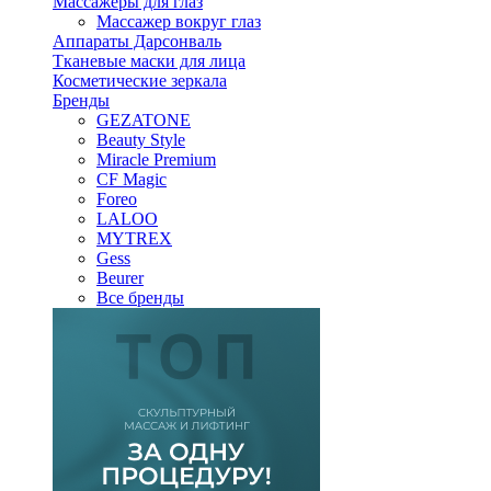
Массажеры для глаз
Массажер вокруг глаз
Аппараты Дарсонваль
Тканевые маски для лица
Косметические зеркала
Бренды
GEZATONE
Beauty Style
Miracle Premium
CF Magic
Foreo
LALOO
MYTREX
Gess
Beurer
Все бренды