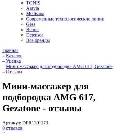
TONIS
Aravia
Medisana
Современные технологические линии
Gess
Beurer
Detensor
Все бренды
Главная
–
Каталог
–
Уценка
–
Мини-массажер для подбородка AMG 617, Gezatone
–
Отзывы
Мини-массажер для
подбородка AMG 617,
Gezatone - отзывы
Артикул:
DPR1301173
0
отзывов