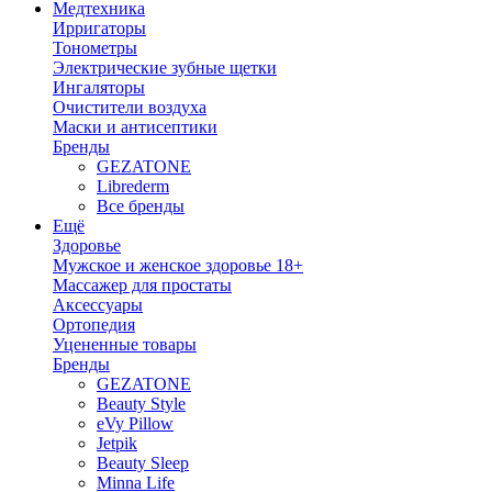
Медтехника
Ирригаторы
Тонометры
Электрические зубные щетки
Ингаляторы
Очистители воздуха
Маски и антисептики
Бренды
GEZATONE
Librederm
Все бренды
Ещё
Здоровье
Мужское и женское здоровье 18+
Массажер для простаты
Аксессуары
Ортопедия
Уцененные товары
Бренды
GEZATONE
Beauty Style
eVy Pillow
Jetpik
Beauty Sleep
Minna Life