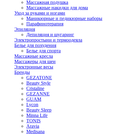
Массажная подушка
Массажные накидки для дома
Уход за руками и ногами
Маникюрные и педикюрные наборы
Парафинотерапия
Эпиляция
Депиляция и шугаринг
Электропростыни и термоодеяла
Белье для похудения
Белье для спорта
Массажные кресла
Массажеры для шеи
Электронные весы
Бренды
GEZATONE
Beauty Style
Cristaline
GEZANNE
GUAM
Lycon
Beauty Sleep
Minna Life
TONIS
Aravia
Medisana