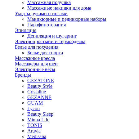
Массажная подушка
Массажные накидки для дома
Уход за руками и ногами
Маникюрные и педикюрные наборы
Парафинотерапия
Эпиляция
Депиляция и шугаринг
Электропростыни и термоодеяла
Белье для похудения
Белье для спорта
Массажные кресла
Массажеры для шеи
Электронные весы
Бренды
GEZATONE
Beauty Style
Cristaline
GEZANNE
GUAM
Lycon
Beauty Sleep
Minna Life
TONIS
Aravia
Medisana