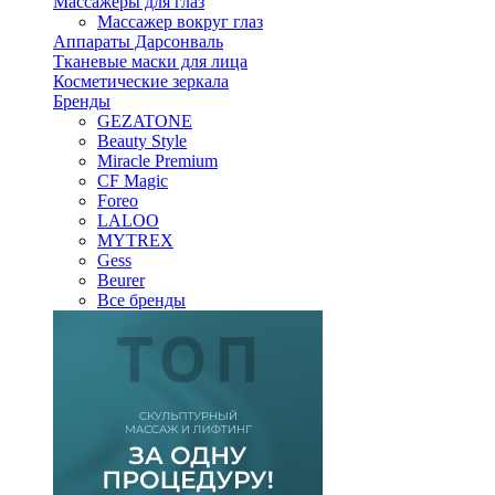
Массажеры для глаз
Массажер вокруг глаз
Аппараты Дарсонваль
Тканевые маски для лица
Косметические зеркала
Бренды
GEZATONE
Beauty Style
Miracle Premium
CF Magic
Foreo
LALOO
MYTREX
Gess
Beurer
Все бренды