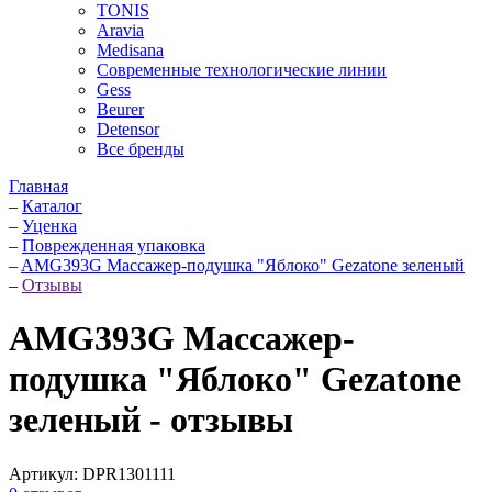
TONIS
Aravia
Medisana
Современные технологические линии
Gess
Beurer
Detensor
Все бренды
Главная
–
Каталог
–
Уценка
–
Поврежденная упаковка
–
AMG393G Массажер-подушка "Яблоко" Gezatone зеленый
–
Отзывы
AMG393G Массажер-
подушка "Яблоко" Gezatone
зеленый - отзывы
Артикул:
DPR1301111