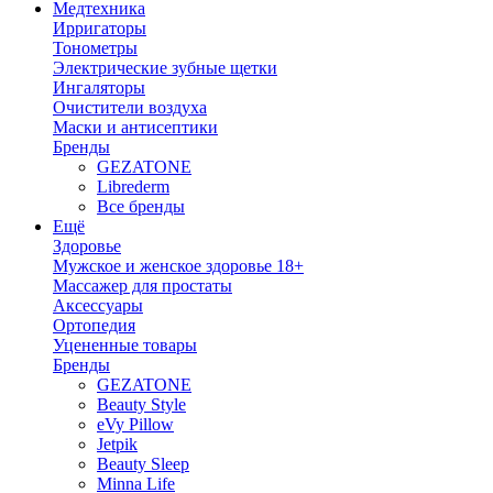
Медтехника
Ирригаторы
Тонометры
Электрические зубные щетки
Ингаляторы
Очистители воздуха
Маски и антисептики
Бренды
GEZATONE
Librederm
Все бренды
Ещё
Здоровье
Мужское и женское здоровье 18+
Массажер для простаты
Аксессуары
Ортопедия
Уцененные товары
Бренды
GEZATONE
Beauty Style
eVy Pillow
Jetpik
Beauty Sleep
Minna Life