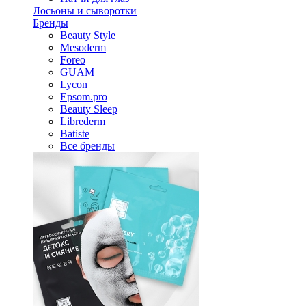
Лосьоны и сыворотки
Бренды
Beauty Style
Mesoderm
Foreo
GUAM
Lycon
Epsom.pro
Beauty Sleep
Librederm
Batiste
Все бренды