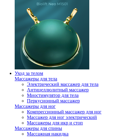
Уход за телом
Массажеры для тела
Электрический массажер для тела
Антицеллюлитный массажер
Миостимулятор для тела
Перкусионный массажер
Массажеры для ног
Компрессионный массажер для ног
Массажер для ног электрический
Массажеры для икр и стоп
Массажеры для спины
Массажная накидка