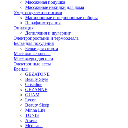
Массажная подушка
Массажные накидки для дома
Уход за руками и ногами
Маникюрные и педикюрные наборы
Парафинотерапия
Эпиляция
Депиляция и шугаринг
Электропростыни и термоодеяла
Белье для похудения
Белье для спорта
Массажные кресла
Массажеры для шеи
Электронные весы
Бренды
GEZATONE
Beauty Style
Cristaline
GEZANNE
GUAM
Lycon
Beauty Sleep
Minna Life
TONIS
Aravia
Medisana