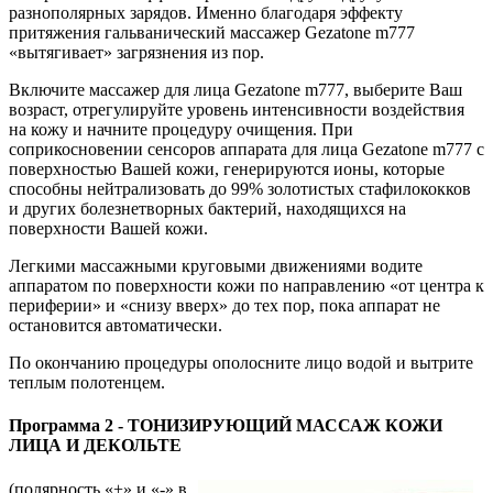
разнополярных зарядов. Именно благодаря эффекту
притяжения гальванический массажер Gezatone m777
«вытягивает» загрязнения из пор.
Включите массажер для лица Gezatone m777, выберите Ваш
возраст, отрегулируйте уровень интенсивности воздействия
на кожу и начните процедуру очищения. При
соприкосновении сенсоров аппарата для лица Gezatone m777 с
поверхностью Вашей кожи, генерируются ионы, которые
способны нейтрализовать до 99% золотистых стафилококков
и других болезнетворных бактерий, находящихся на
поверхности Вашей кожи.
Легкими массажными круговыми движениями водите
аппаратом по поверхности кожи по направлению «от центра к
периферии» и «снизу вверх» до тех пор, пока аппарат не
остановится автоматически.
По окончанию процедуры ополосните лицо водой и вытрите
теплым полотенцем.
Программа 2 - ТОНИЗИРУЮЩИЙ МАССАЖ КОЖИ
ЛИЦА И ДЕКОЛЬТЕ
(полярность «+» и «-» в