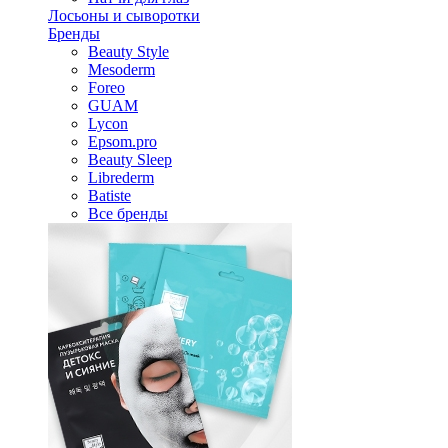
Лосьоны и сыворотки
Бренды
Beauty Style
Mesoderm
Foreo
GUAM
Lycon
Epsom.pro
Beauty Sleep
Librederm
Batiste
Все бренды