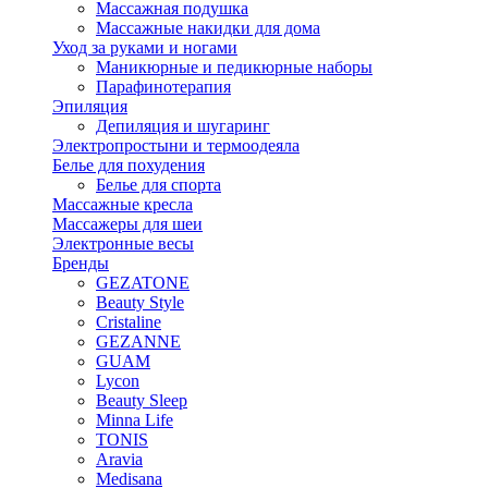
Массажная подушка
Массажные накидки для дома
Уход за руками и ногами
Маникюрные и педикюрные наборы
Парафинотерапия
Эпиляция
Депиляция и шугаринг
Электропростыни и термоодеяла
Белье для похудения
Белье для спорта
Массажные кресла
Массажеры для шеи
Электронные весы
Бренды
GEZATONE
Beauty Style
Cristaline
GEZANNE
GUAM
Lycon
Beauty Sleep
Minna Life
TONIS
Aravia
Medisana