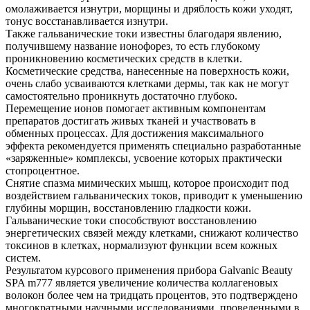
омолаживается изнутри, морщины и дряблость кожи уходят,
тонус восстанавливается изнутри.
Также гальванические токи известны благодаря явлению,
получившему название ионофорез, то есть глубокому
проникновению косметических средств в клетки.
Косметические средства, нанесенные на поверхность кожи,
очень слабо усваиваются клетками дермы, так как не могут
самостоятельно проникнуть достаточно глубоко.
Перемещение ионов помогает активным компонентам
препаратов достигать живых тканей и участвовать в
обменных процессах. Для достижения максимального
эффекта рекомендуется применять специально разработанные
«заряженные» комплексы, усвоение которых практически
стопроцентное.
Снятие спазма мимических мышц, которое происходит под
воздействием гальванических токов, приводит к уменьшению
глубины морщин, восстановлению гладкости кожи.
Гальванические токи способствуют восстановлению
энергетических связей между клетками, снижают количество
токсинов в клетках, нормализуют функции всем кожных
систем.
Результатом курсового применения прибора Galvanic Beauty
SPA m777 является увеличение количества коллагеновых
волокон более чем на тридцать процентов, это подтверждено
многократными научными исследованиями, проведенными в