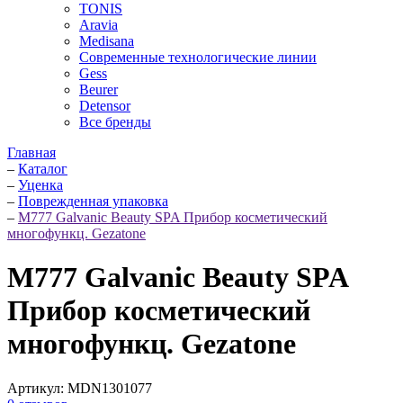
TONIS
Aravia
Medisana
Современные технологические линии
Gess
Beurer
Detensor
Все бренды
Главная
–
Каталог
–
Уценка
–
Поврежденная упаковка
–
M777 Galvanic Beauty SPA Прибор косметический
многофункц. Gezatone
M777 Galvanic Beauty SPA
Прибор косметический
многофункц. Gezatone
Артикул:
MDN1301077