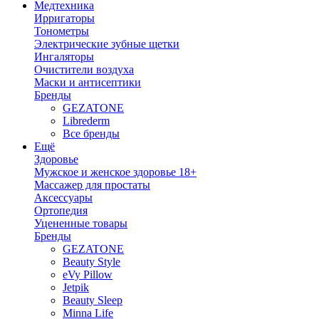
Медтехника
Ирригаторы
Тонометры
Электрические зубные щетки
Ингаляторы
Очистители воздуха
Маски и антисептики
Бренды
GEZATONE
Librederm
Все бренды
Ещё
Здоровье
Мужское и женское здоровье 18+
Массажер для простаты
Аксессуары
Ортопедия
Уцененные товары
Бренды
GEZATONE
Beauty Style
eVy Pillow
Jetpik
Beauty Sleep
Minna Life