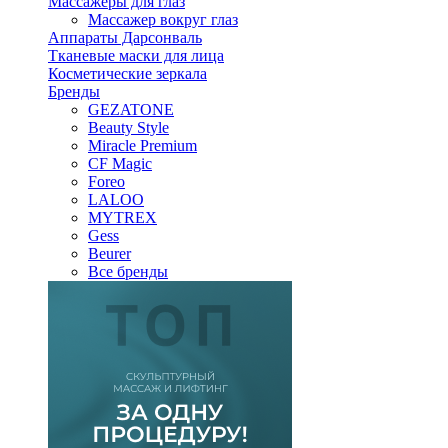
Массажеры для глаз
Массажер вокруг глаз
Аппараты Дарсонваль
Тканевые маски для лица
Косметические зеркала
Бренды
GEZATONE
Beauty Style
Miracle Premium
CF Magic
Foreo
LALOO
MYTREX
Gess
Beurer
Все бренды