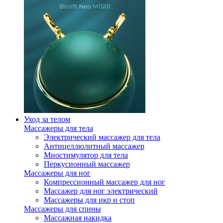
Уход за телом
Массажеры для тела
Электрический массажер для тела
Антицеллюлитный массажер
Миостимулятор для тела
Перкусионный массажер
Массажеры для ног
Компрессионный массажер для ног
Массажер для ног электрический
Массажеры для икр и стоп
Массажеры для спины
Массажная накидка