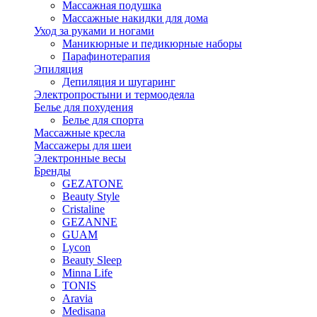
Массажная подушка
Массажные накидки для дома
Уход за руками и ногами
Маникюрные и педикюрные наборы
Парафинотерапия
Эпиляция
Депиляция и шугаринг
Электропростыни и термоодеяла
Белье для похудения
Белье для спорта
Массажные кресла
Массажеры для шеи
Электронные весы
Бренды
GEZATONE
Beauty Style
Cristaline
GEZANNE
GUAM
Lycon
Beauty Sleep
Minna Life
TONIS
Aravia
Medisana