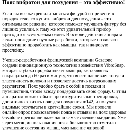
Пояс вибротон для похудения – это эффективно!
Если вы всерьез решили заняться фигурой и привести в
порядок тело, то купить вибротон для похудения – это
оптимальное решение, которое поможет улучшить фигуру без
лишних усилий, к тому же этот удивительный прибор
пригодится всем членам семьи. В основе действия аппарата
лежат последние научные разработки, которые позволяют
эффективно проработать как мышцы, так и жировую
прослойку.
Ученые-разработчики французской компании Gezatone
создали инновационную технологию воздействия VibroSnap,
которая глубоко прорабатывает мышцы, заставляя их
сокращаться до 60 раз в минуту, что восстанавливает тонус и
эластичность волокон и позволяет достичь потрясающих
результатов! Пояс удобно брать с собой в поездки и
путешествия, чтобы всюду поддерживать свою форму. С этим
аппаратом можно забыть про изнурительные тренировки,
достаточно заказать пояс для похудения m142, и получать
видимые результаты в кратчайшие сроки. Мы провели
онлайн-опрос пользователей пояса и отзывы на пояс здоровья
Gezatone превзошли даже наши самые смелые ожидания. Уже
через месяц использования пояса большинство отметило
улучшение состояния мышц, уменьшение жировой