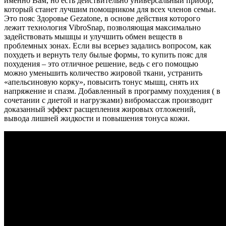
именно Вам, но есть действительно универсальный прибор,
который станет лучшим помощником для всех членов семьи.
Это пояс Здоровье Gezatone, в основе действия которого
лежит технология VibroSnap, позволяющая максимально
задействовать мышцы и улучшить обмен веществ в
проблемных зонах. Если вы всерьез задались вопросом, как
похудеть и вернуть телу былые формы, то купить пояс для
похудения – это отличное решение, ведь с его помощью
можно уменьшить количество жировой ткани, устранить
«апельсиновую корку», повысить тонус мышц, снять их
напряжение и спазм. Добавленный в программу похудения ( в
сочетании с диетой и нагрузками) вибромассаж производит
доказанный эффект расщепления жировых отложений,
вывода лишней жидкости и повышения тонуса кожи.