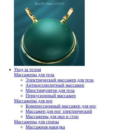
Уход за телом
Массажеры для тела
Электрический массажер для тела
Антицеллюлитный массажер
Миостимулятор для тела
Перкусионный массажер
Массажеры для ног
Компрессионный массажер для ног
Массажер для ног электрический
Массажеры для икр и стоп
Массажеры для спины
Массажная накидка