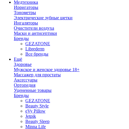
Медтехника
Ирригаторы
Тонометры
Электрические зубные щетки
Ингаляторы
Очистители воздуха
Маски и антисептики
Бренды
GEZATONE
Librederm
Все бренды
Ещё
Здоровье
Мужское и женское здоровье 18+
Массажер для простаты
Аксессуары
Ортопедия
Уцененные товары
Бренды
GEZATONE
Beauty Style
eVy Pillow
Jetpik
Beauty Sleep
Minna Life