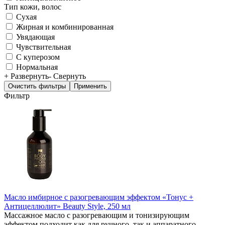
Тип кожи, волос
Сухая
Жирная и комбинированная
Увядающая
Чувствительная
С куперозом
Нормальная
+ Развернуть
- Свернуть
Фильтр
Масло имбирное с разогревающим эффектом «Тонус +
Антицеллюлит» Beauty Style, 250 мл
Массажное масло с разогревающим и тонизирующим
эффектом подходит как для ручного, так и аппаратного