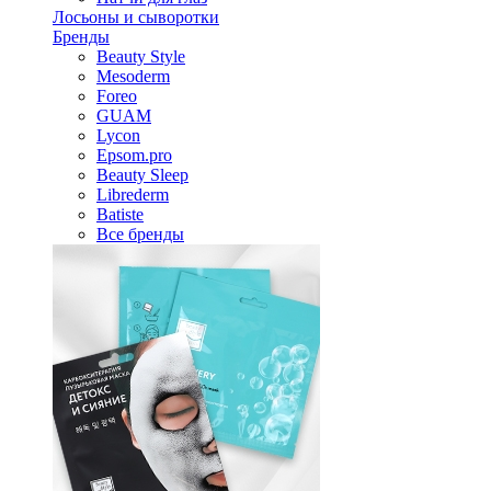
Лосьоны и сыворотки
Бренды
Beauty Style
Mesoderm
Foreo
GUAM
Lycon
Epsom.pro
Beauty Sleep
Librederm
Batiste
Все бренды