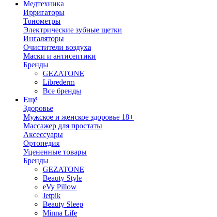
Медтехника
Ирригаторы
Тонометры
Электрические зубные щетки
Ингаляторы
Очистители воздуха
Маски и антисептики
Бренды
GEZATONE
Librederm
Все бренды
Ещё
Здоровье
Мужское и женское здоровье 18+
Массажер для простаты
Аксессуары
Ортопедия
Уцененные товары
Бренды
GEZATONE
Beauty Style
eVy Pillow
Jetpik
Beauty Sleep
Minna Life