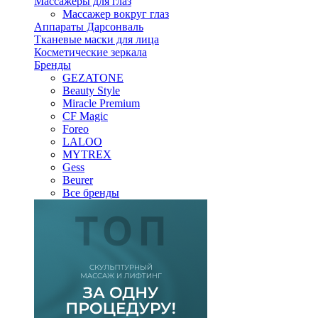
Массажеры для глаз
Массажер вокруг глаз
Аппараты Дарсонваль
Тканевые маски для лица
Косметические зеркала
Бренды
GEZATONE
Beauty Style
Miracle Premium
CF Magic
Foreo
LALOO
MYTREX
Gess
Beurer
Все бренды