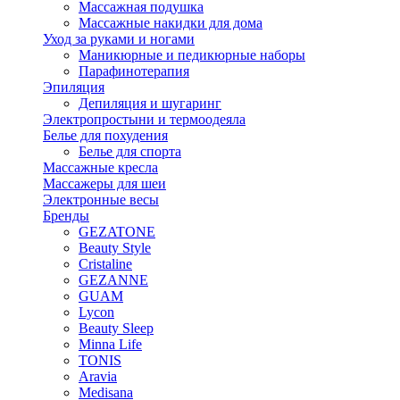
Массажная подушка
Массажные накидки для дома
Уход за руками и ногами
Маникюрные и педикюрные наборы
Парафинотерапия
Эпиляция
Депиляция и шугаринг
Электропростыни и термоодеяла
Белье для похудения
Белье для спорта
Массажные кресла
Массажеры для шеи
Электронные весы
Бренды
GEZATONE
Beauty Style
Cristaline
GEZANNE
GUAM
Lycon
Beauty Sleep
Minna Life
TONIS
Aravia
Medisana