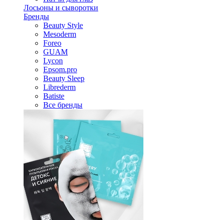
Лосьоны и сыворотки
Бренды
Beauty Style
Mesoderm
Foreo
GUAM
Lycon
Epsom.pro
Beauty Sleep
Librederm
Batiste
Все бренды