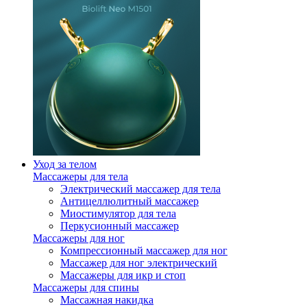
Уход за телом
Массажеры для тела
Электрический массажер для тела
Антицеллюлитный массажер
Миостимулятор для тела
Перкусионный массажер
Массажеры для ног
Компрессионный массажер для ног
Массажер для ног электрический
Массажеры для икр и стоп
Массажеры для спины
Массажная накидка