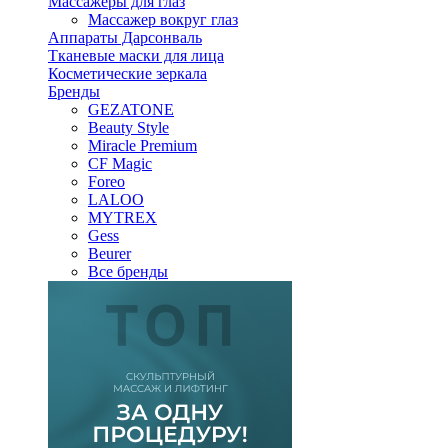
Массажеры для глаз
Массажер вокруг глаз
Аппараты Дарсонваль
Тканевые маски для лица
Косметические зеркала
Бренды
GEZATONE
Beauty Style
Miracle Premium
CF Magic
Foreo
LALOO
MYTREX
Gess
Beurer
Все бренды