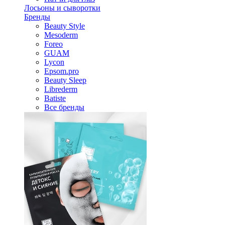
Лосьоны и сыворотки
Бренды
Beauty Style
Mesoderm
Foreo
GUAM
Lycon
Epsom.pro
Beauty Sleep
Librederm
Batiste
Все бренды