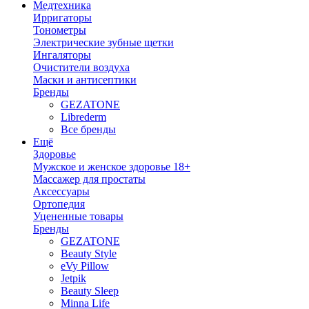
Медтехника
Ирригаторы
Тонометры
Электрические зубные щетки
Ингаляторы
Очистители воздуха
Маски и антисептики
Бренды
GEZATONE
Librederm
Все бренды
Ещё
Здоровье
Мужское и женское здоровье 18+
Массажер для простаты
Аксессуары
Ортопедия
Уцененные товары
Бренды
GEZATONE
Beauty Style
eVy Pillow
Jetpik
Beauty Sleep
Minna Life