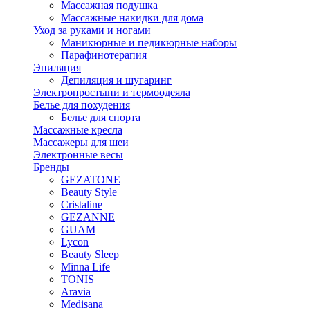
Массажная подушка
Массажные накидки для дома
Уход за руками и ногами
Маникюрные и педикюрные наборы
Парафинотерапия
Эпиляция
Депиляция и шугаринг
Электропростыни и термоодеяла
Белье для похудения
Белье для спорта
Массажные кресла
Массажеры для шеи
Электронные весы
Бренды
GEZATONE
Beauty Style
Cristaline
GEZANNE
GUAM
Lycon
Beauty Sleep
Minna Life
TONIS
Aravia
Medisana