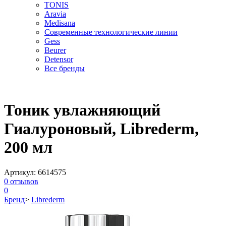
TONIS
Aravia
Medisana
Современные технологические линии
Gess
Beurer
Detensor
Все бренды
Тоник увлажняющий
Гиалуроновый, Librederm,
200 мл
Артикул:
6614575
0
отзывов
0
Бренд
>
Librederm