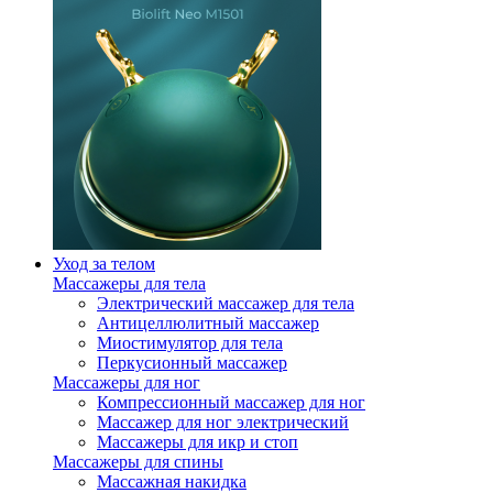
Уход за телом
Массажеры для тела
Электрический массажер для тела
Антицеллюлитный массажер
Миостимулятор для тела
Перкусионный массажер
Массажеры для ног
Компрессионный массажер для ног
Массажер для ног электрический
Массажеры для икр и стоп
Массажеры для спины
Массажная накидка