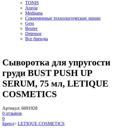
TONIS
Aravia
Medisana
Современные технологические линии
Gess
Beurer
Detensor
Все бренды
Сыворотка для упругости
груди BUST PUSH UP
SERUM, 75 мл, LETIQUE
COSMETICS
Артикул:
6691928
0
отзывов
0
Бренд
>
LETIQUE COSMETICS