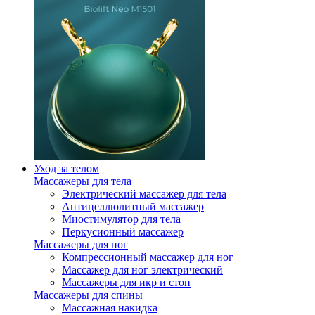
Уход за телом
Массажеры для тела
Электрический массажер для тела
Антицеллюлитный массажер
Миостимулятор для тела
Перкусионный массажер
Массажеры для ног
Компрессионный массажер для ног
Массажер для ног электрический
Массажеры для икр и стоп
Массажеры для спины
Массажная накидка