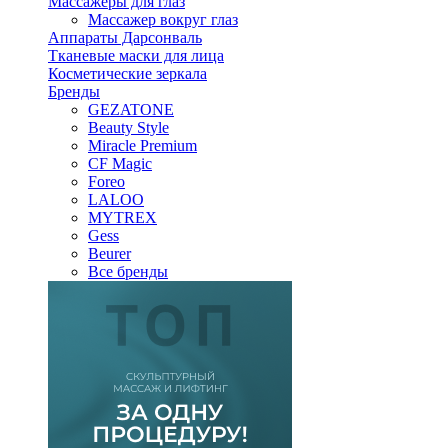
Массажеры для глаз
Массажер вокруг глаз
Аппараты Дарсонваль
Тканевые маски для лица
Косметические зеркала
Бренды
GEZATONE
Beauty Style
Miracle Premium
CF Magic
Foreo
LALOO
MYTREX
Gess
Beurer
Все бренды