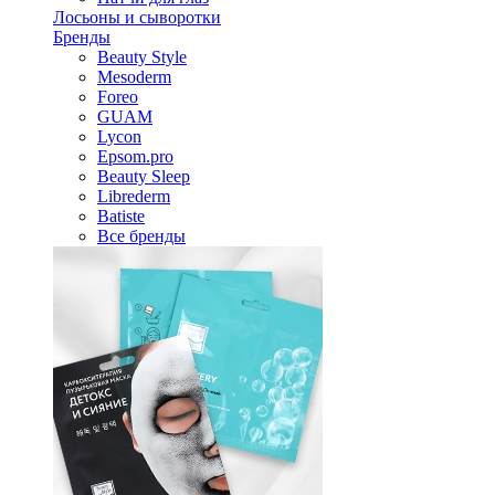
Лосьоны и сыворотки
Бренды
Beauty Style
Mesoderm
Foreo
GUAM
Lycon
Epsom.pro
Beauty Sleep
Librederm
Batiste
Все бренды