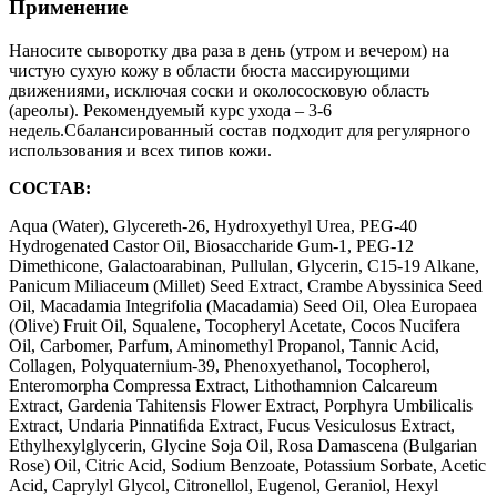
Применение
Наносите сыворотку два раза в день (утром и вечером) на
чистую сухую кожу в области бюста массирующими
движениями, исключая соски и околососковую область
(ареолы). Рекомендуемый курс ухода – 3-6
недель.Сбалансированный состав подходит для регулярного
использования и всех типов кожи.
СОСТАВ:
Aqua (Water), Glycereth-26, Hydroxyethyl Urea, PEG-40
Hydrogenated Castor Oil, Biosaccharide Gum-1, PEG-12
Dimethicone, Galactoarabinan, Pullulan, Glycerin, C15-19 Alkane,
Panicum Miliaceum (Millet) Seed Extract, Crambe Abyssinica Seed
Oil, Macadamia Integrifolia (Macadamia) Seed Oil, Olea Europaea
(Olive) Fruit Oil, Squalene, Tocopheryl Acetate, Cocos Nucifera
Oil, Carbomer, Parfum, Aminomethyl Propanol, Tannic Acid,
Collagen, Polyquaternium-39, Phenoxyethanol, Tocopherol,
Enteromorpha Compressa Extract, Lithothamnion Calcareum
Extract, Gardenia Tahitensis Flower Extract, Porphyra Umbilicalis
Extract, Undaria Pinnatiﬁda Extract, Fucus Vesiculosus Extract,
Ethylhexylglycerin, Glycine Soja Oil, Rosa Damascena (Bulgarian
Rose) Oil, Citric Acid, Sodium Benzoate, Potassium Sorbate, Acetic
Acid, Caprylyl Glycol, Citronellol, Eugenol, Geraniol, Hexyl