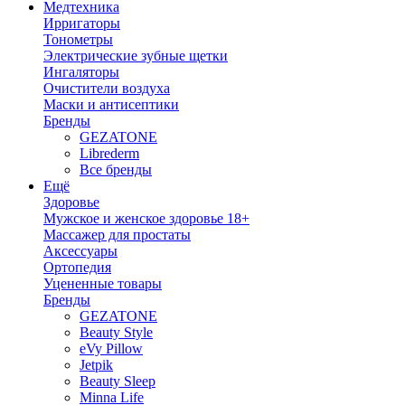
Медтехника
Ирригаторы
Тонометры
Электрические зубные щетки
Ингаляторы
Очистители воздуха
Маски и антисептики
Бренды
GEZATONE
Librederm
Все бренды
Ещё
Здоровье
Мужское и женское здоровье 18+
Массажер для простаты
Аксессуары
Ортопедия
Уцененные товары
Бренды
GEZATONE
Beauty Style
eVy Pillow
Jetpik
Beauty Sleep
Minna Life