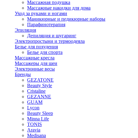
Массажная подушка
Массажные накидки для дома
Уход за руками и ногами
Маникюрные и педикюрные наборы
Парафинотерапия
Эпиляция
Депиляция и шугаринг
Электропростыни и термоодеяла
Белье для похудения
Белье для спорта
Массажные кресла
Массажеры для шеи
Электронные весы
Бренды
GEZATONE
Beauty Style
Cristaline
GEZANNE
GUAM
Lycon
Beauty Sleep
Minna Life
TONIS
Aravia
Medisana